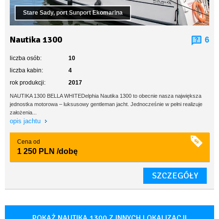
Stare Sady, port Sunport Ekomarina
Nautika 1300
6
liczba osób:
10
liczba kabin:
4
rok produkcji:
2017
NAUTIKA 1300 BELLA WHITEDelphia Nautika 1300 to obecnie nasza największa
jednostka motorowa – luksusowy gentleman jacht. Jednocześnie w pełni realizuje
założenia...
opis jachtu
Cena od
1 250 PLN
/dobę
SZCZEGÓŁY
POKAŻ NAUTIKA 1300 Z INNYCH LOKALIZACJI