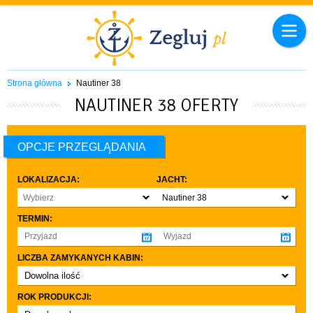
Strona główna
Nautiner 38
NAUTINER 38 OFERTY
OPCJE PRZEGLĄDANIA
LOKALIZACJA:
JACHT:
Wybierz
Nautiner 38
TERMIN:
LICZBA ZAMYKANYCH KABIN:
Dowolna ilość
co najmniej 1
ROK PRODUKCJI:
co najmniej 2