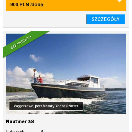
900 PLN
/dobę
SZCZEGÓŁY
BEZ PATENTU
Węgorzewo, port Mamry Yacht Czarter
Nautiner 38
liczba osób:
9