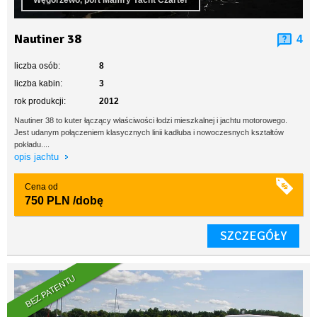
Węgorzewo, port Mamry Yacht Czarter
Nautiner 38
4
liczba osób:
8
liczba kabin:
3
rok produkcji:
2012
Nautiner 38 to kuter łączący właściwości łodzi mieszkalnej i jachtu motorowego.
Jest udanym połączeniem klasycznych linii kadłuba i nowoczesnych kształtów
pokładu....
opis jachtu
Cena od
750 PLN
/dobę
SZCZEGÓŁY
BEZ PATENTU