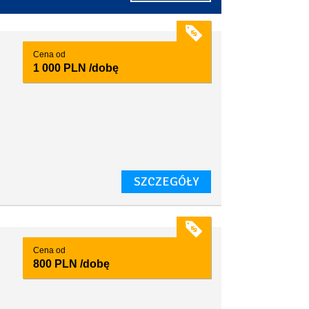
Cena od
1 000 PLN
/dobę
SZCZEGÓŁY
Cena od
800 PLN
/dobę