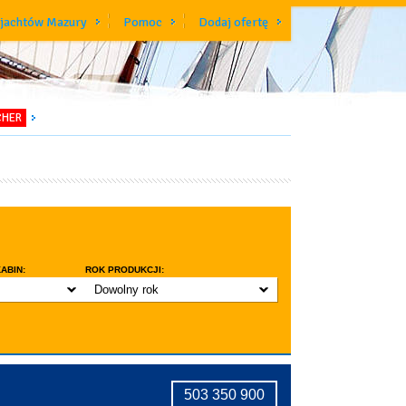
 jachtów Mazury
Pomoc
Dodaj ofertę
CHER
ABIN:
ROK PRODUKCJI:
Dowolny rok
do 3 lat
do 5 lat
znic w kabinie
do 10 lat
ridge
tryczne stawianie masztu
503 350 900