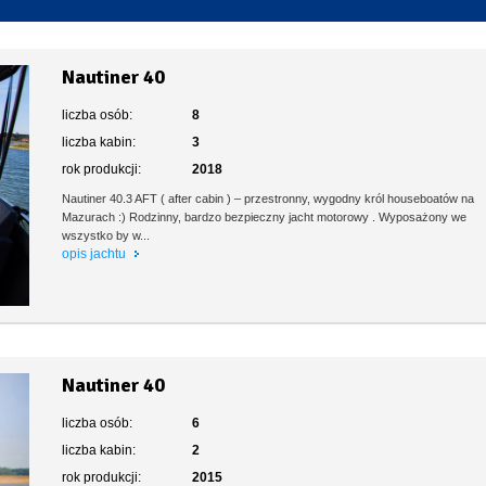
Toaleta stacjonarna
Nautiner 40
liczba osób:
8
liczba kabin:
3
rok produkcji:
2018
Nautiner 40.3 AFT ( after cabin ) – przestronny, wygodny król houseboatów na
Mazurach :) Rodzinny, bardzo bezpieczny jacht motorowy . Wyposażony we
wszystko by w...
opis jachtu
Nautiner 40
liczba osób:
6
liczba kabin:
2
rok produkcji:
2015