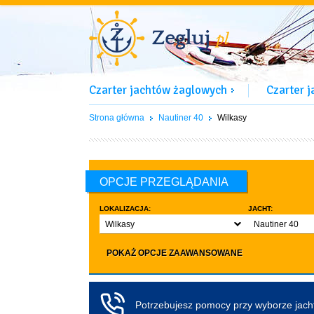
Czarter jachtów żaglowych
Czarter 
Strona główna
Nautiner 40
Wilkasy
OPCJE PRZEGLĄDANIA
LOKALIZACJA:
JACHT:
Wilkasy
Nautiner 40
LICZBA OSÓB:
INNE:
POKAŻ OPCJE ZAAWANSOWANE
Dowolna ilość
Zwierzęta d
co najmniej 4
Czarter bez pa
co najmniej 5
Koło sterowe
Potrzebujesz pomocy przy wyborze jac