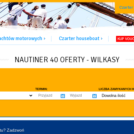
Czarter
jachtów motorowych
Czarter houseboat
KUP VOU
NAUTINER 40 OFERTY - WILKASY
TERMIN:
LICZBA ZAMYKANYCH K
Dowolna ilość
co najmniej 1
WYPOSAŻENIE:
co najmniej 2
omowe dozwolone
Ogrzewanie
Prys
co najmniej 3
tentu / licencji
Lodówka
Flyb
co najmniej 4
Ster strumieniowy
Elek
htu? Zadzwoń