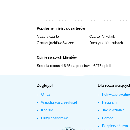
Popularne miejsca czarterów
Mazury czarter
Czarter Mikołajki
Czarter jachtów Szczecin
Jachty na Kaszubach
Opinie naszych klientów
Średnia ocena
4.6
/
5
na podstawie
6276
opinii
Zegluj.pl
Dla rezerwującyc
O nas
Polityka prywatno
Współpraca z zegluj.pl
Regulamin
Kontakt
Jak to działa?
Firmy czarterowe
Pomoc
Bezpieczeństwo t