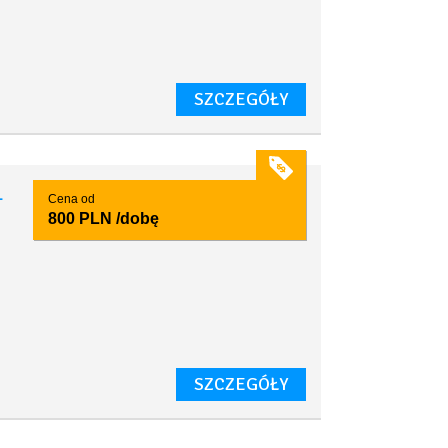
SZCZEGÓŁY
1
Cena od
800 PLN
/dobę
SZCZEGÓŁY