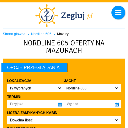
Strona główna
Nordline 605
Mazury
NORDLINE 605 OFERTY NA
MAZURACH
OPCJE PRZEGLĄDANIA
LOKALIZACJA:
JACHT:
19 wybranych
Nordline 605
TERMIN:
LICZBA ZAMYKANYCH KABIN:
Dowolna ilość
co najmniej 1