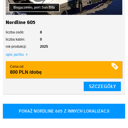
Bogaczewo, port Sun Bila
Nordline 605
liczba osób:
8
liczba kabin:
0
rok produkcji:
2025
opis jachtu
Cena od
800 PLN
/dobę
SZCZEGÓŁY
POKAŻ NORDLINE 605 Z INNYCH LOKALIZACJI