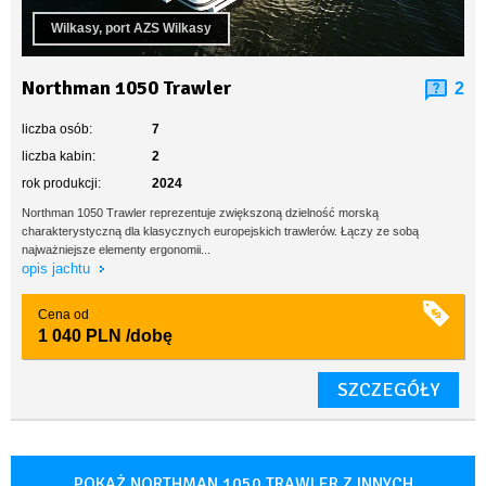
Wilkasy, port AZS Wilkasy
Northman 1050 Trawler
2
liczba osób:
7
liczba kabin:
2
rok produkcji:
2024
Northman 1050 Trawler reprezentuje zwiększoną dzielność morską
charakterystyczną dla klasycznych europejskich trawlerów. Łączy ze sobą
najważniejsze elementy ergonomii...
opis jachtu
Cena od
1 040 PLN
/dobę
SZCZEGÓŁY
POKAŻ NORTHMAN 1050 TRAWLER Z INNYCH