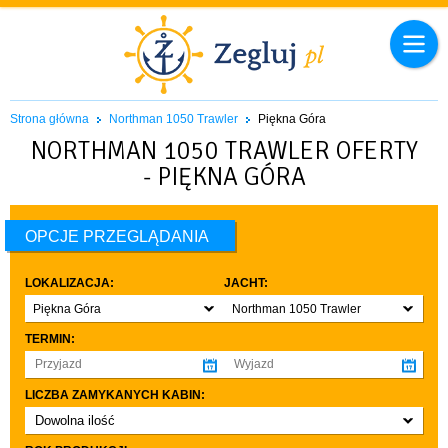
Strona główna
Northman 1050 Trawler
Piękna Góra
NORTHMAN 1050 TRAWLER OFERTY
- PIĘKNA GÓRA
OPCJE PRZEGLĄDANIA
LOKALIZACJA:
JACHT:
Piękna Góra
Northman 1050 Trawler
TERMIN:
LICZBA ZAMYKANYCH KABIN:
Dowolna ilość
co najmniej 1