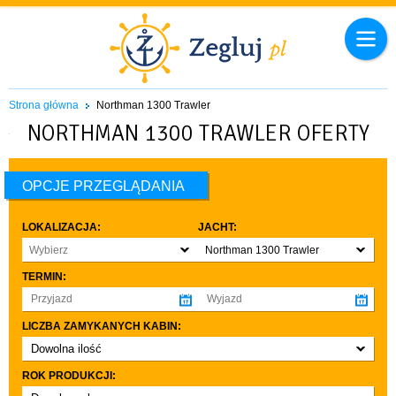
Strona główna
Northman 1300 Trawler
NORTHMAN 1300 TRAWLER OFERTY
OPCJE PRZEGLĄDANIA
LOKALIZACJA:
JACHT:
Wybierz
Northman 1300 Trawler
TERMIN:
LICZBA ZAMYKANYCH KABIN:
Dowolna ilość
co najmniej 1
ROK PRODUKCJI:
co najmniej 2