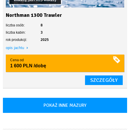
Wilkasy, port AZS Wilkasy
Northman 1300 Trawler
liczba osób:
8
liczba kabin:
3
rok produkcji:
2025
opis jachtu
Cena od
1 600 PLN
/dobę
SZCZEGÓŁY
POKAŻ INNE MAZURY