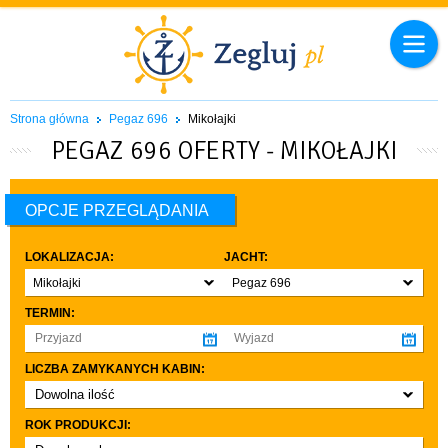
Strona główna
Pegaz 696
Mikołajki
PEGAZ 696 OFERTY - MIKOŁAJKI
OPCJE PRZEGLĄDANIA
LOKALIZACJA:
JACHT:
Mikołajki
Pegaz 696
TERMIN:
LICZBA ZAMYKANYCH KABIN:
Dowolna ilość
co najmniej 1
ROK PRODUKCJI:
co najmniej 2