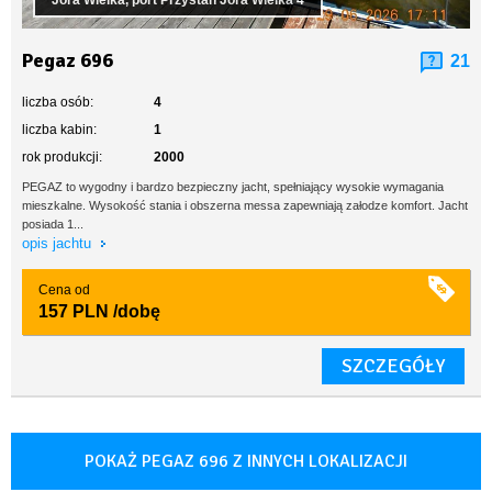
Jora Wielka, port Przystań Jora Wielka 4
Pegaz 696
21
liczba osób:
4
liczba kabin:
1
rok produkcji:
2000
PEGAZ to wygodny i bardzo bezpieczny jacht, spełniający wysokie wymagania
mieszkalne. Wysokość stania i obszerna messa zapewniają załodze komfort. Jacht
posiada 1...
opis jachtu
Cena od
157 PLN
/dobę
SZCZEGÓŁY
POKAŻ PEGAZ 696 Z INNYCH LOKALIZACJI