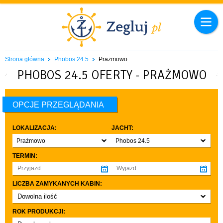
Strona główna
Phobos 24.5
Prażmowo
PHOBOS 24.5 OFERTY - PRAŻMOWO
OPCJE PRZEGLĄDANIA
LOKALIZACJA:
JACHT:
Prażmowo
Phobos 24.5
TERMIN:
LICZBA ZAMYKANYCH KABIN:
Dowolna ilość
co najmniej 1
ROK PRODUKCJI:
co najmniej 2