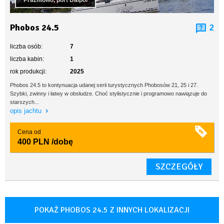
Prażmowo, port Dalpol
Phobos 24.5
2
liczba osób:
7
liczba kabin:
1
rok produkcji:
2025
Phobos 24.5 to kontynuacja udanej serii turystycznych Phobosów 21, 25 i 27.
Szybki, zwinny i łatwy w obsłudze. Choć stylistycznie i programowo nawiązuje do
starszych...
opis jachtu
Cena od
400 PLN
/dobę
SZCZEGÓŁY
POKAŻ PHOBOS 24.5 Z INNYCH LOKALIZACJI