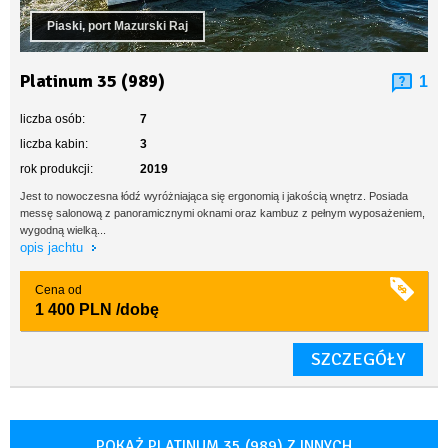
Piaski, port Mazurski Raj
Platinum 35 (989)
1
liczba osób:
7
liczba kabin:
3
rok produkcji:
2019
Jest to nowoczesna łódź wyróżniająca się ergonomią i jakością wnętrz. Posiada
messę salonową z panoramicznymi oknami oraz kambuz z pełnym wyposażeniem,
wygodną wielką...
opis jachtu
Cena od
1 400 PLN
/dobę
SZCZEGÓŁY
POKAŻ PLATINUM 35 (989) Z INNYCH