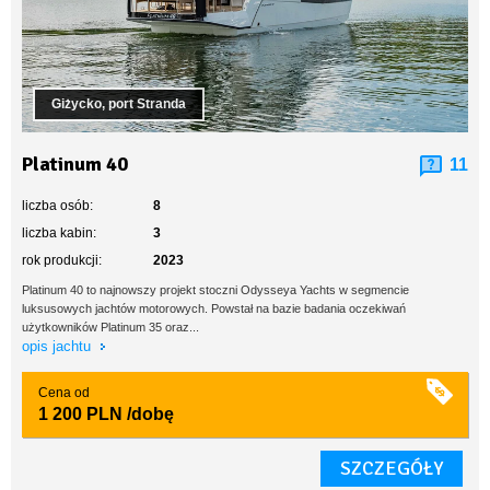
Giżycko, port Stranda
Platinum 40
11
liczba osób:
8
liczba kabin:
3
rok produkcji:
2023
Platinum 40 to najnowszy projekt stoczni Odysseya Yachts w segmencie
luksusowych jachtów motorowych. Powstał na bazie badania oczekiwań
użytkowników Platinum 35 oraz...
opis jachtu
Cena od
1 200 PLN
/dobę
SZCZEGÓŁY