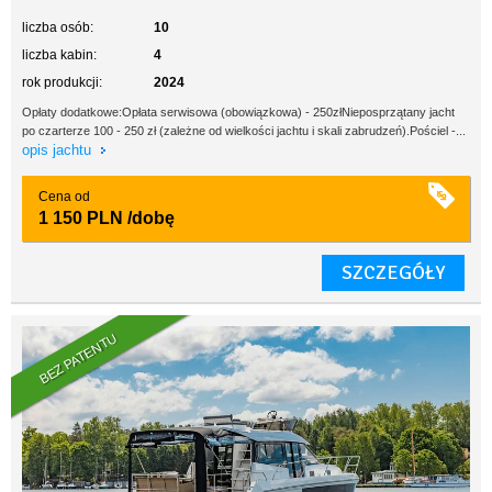
liczba osób:
10
liczba kabin:
4
rok produkcji:
2024
Opłaty dodatkowe:Opłata serwisowa (obowiązkowa) - 250złNieposprzątany jacht
po czarterze 100 - 250 zł (zależne od wielkości jachtu i skali zabrudzeń).Pościel -...
opis jachtu
Cena od
1 150 PLN
/dobę
SZCZEGÓŁY
BEZ PATENTU