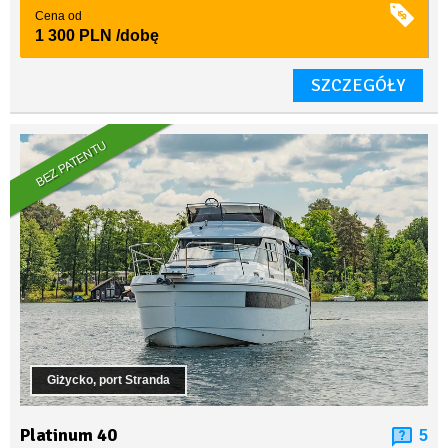
Cena od
1 300 PLN
/dobę
SZCZEGÓŁY
BEZ PATENTU
Giżycko, port Stranda
Platinum 40
5