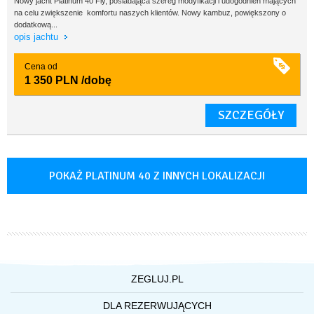
Nowy jacht Platinum 40 Fly, posiadająca szereg modyfikacji i udogodnień mających
na celu zwiększenie komfortu naszych klientów. Nowy kambuz, powiększony o
dodatkową...
opis jachtu
Cena od
1 350 PLN
/dobę
SZCZEGÓŁY
POKAŻ PLATINUM 40 Z INNYCH LOKALIZACJI
ZEGLUJ.PL
O NAS
DLA REZERWUJĄCYCH