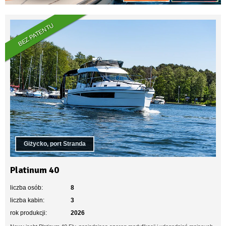
BEZ PATENTU
Giżycko, port Stranda
Platinum 40
liczba osób:
8
liczba kabin:
3
rok produkcji:
2026