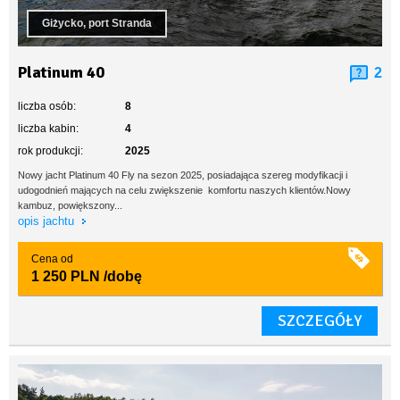
Giżycko, port Stranda
Platinum 40
2
liczba osób:
8
liczba kabin:
4
rok produkcji:
2025
Nowy jacht Platinum 40 Fly na sezon 2025, posiadająca szereg modyfikacji i
udogodnień mających na celu zwiększenie komfortu naszych klientów.Nowy
kambuz, powiększony...
opis jachtu
Cena od
1 250 PLN
/dobę
SZCZEGÓŁY