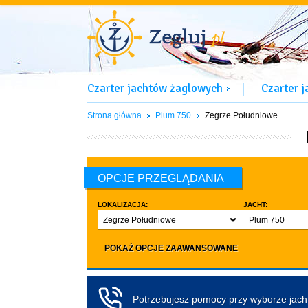
Czarter jachtów żaglowych
Czarter 
Strona główna
Plum 750
Zegrze Południowe
OPCJE PRZEGLĄDANIA
LOKALIZACJA:
JACHT:
Zegrze Południowe
Plum 750
LICZBA OSÓB:
INNE:
POKAŻ OPCJE ZAAWANSOWANE
Dowolna ilość
Zwierzęta d
co najmniej 4
Czarter bez pa
co najmniej 5
Koło sterowe
Potrzebujesz pomocy przy wyborze jac