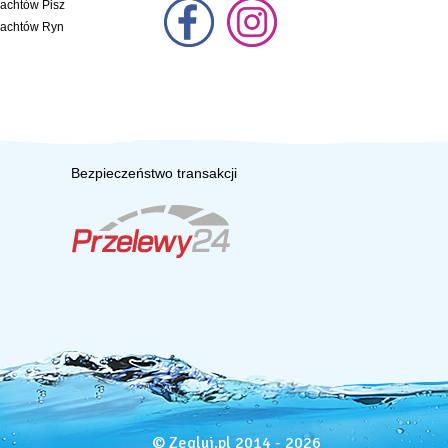
jachtów Pisz
jachtów Ryn
Bezpieczeństwo transakcji
© Zegluj.pl 2014 - 2026