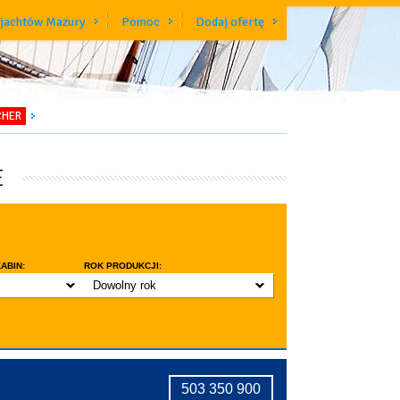
 jachtów Mazury
Pomoc
Dodaj ofertę
CHER
E
ABIN:
ROK PRODUKCJI:
Dowolny rok
do 3 lat
do 5 lat
znic w kabinie
do 10 lat
ridge
tryczne stawianie masztu
503 350 900