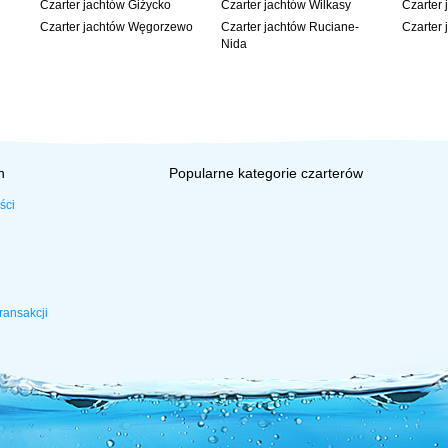
Czarter jachtów Giżycko
Czarter jachtów Wilkasy
Czarter 
Czarter jachtów Węgorzewo
Czarter jachtów Ruciane-
Czarter 
Nida
h
Popularne kategorie czarterów
ści
ransakcji