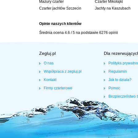
Mazury czarter
Czarter Mikołajki
Czarter jachtów Szczecin
Jachty na Kaszubach
Opinie naszych klientów
Średnia ocena
4.6
/
5
na podstawie
6276
opinii
Zegluj.pl
Dla rezerwującyc
O nas
Polityka prywatno
Współpraca z zegluj.pl
Regulamin
Kontakt
Jak to działa?
Firmy czarterowe
Pomoc
Bezpieczeństwo t