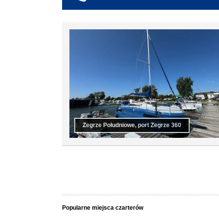
co najmniej 6
co najmniej 7
co najmniej 8
co najmniej 9
co najmniej 10
Zegrze Południowe, port Zegrze 360
Popularne miejsca czarterów