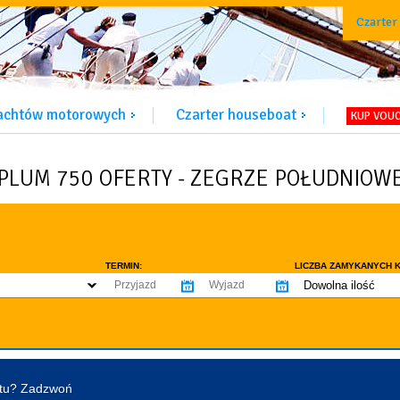
Czarter
jachtów motorowych
Czarter houseboat
KUP VOU
PLUM 750 OFERTY - ZEGRZE POŁUDNIOW
TERMIN:
LICZBA ZAMYKANYCH K
Dowolna ilość
co najmniej 1
WYPOSAŻENIE:
co najmniej 2
omowe dozwolone
Ogrzewanie
Prys
co najmniej 3
tentu / licencji
Lodówka
Flyb
co najmniej 4
Ster strumieniowy
Elek
htu? Zadzwoń