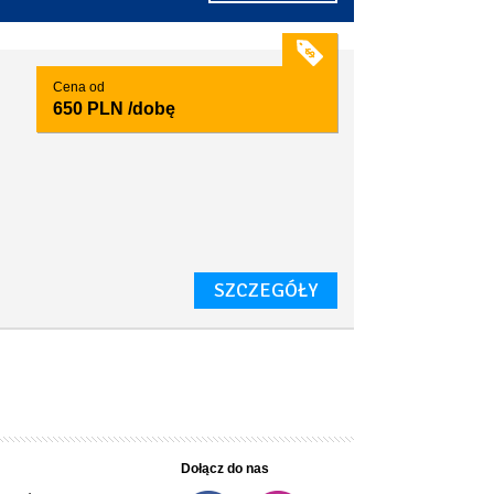
Cena od
650 PLN
/dobę
SZCZEGÓŁY
Dołącz do nas