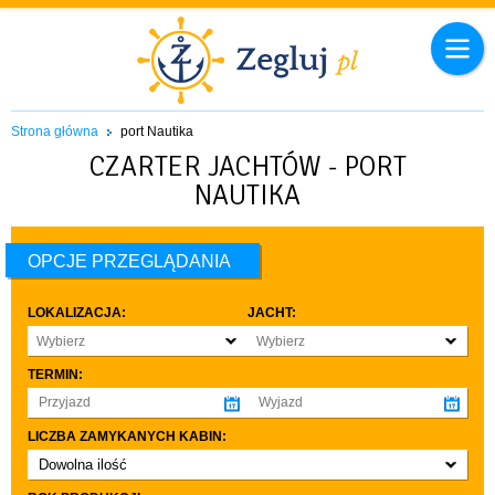
Strona główna
port Nautika
CZARTER JACHTÓW - PORT
NAUTIKA
OPCJE PRZEGLĄDANIA
LOKALIZACJA:
JACHT:
Wybierz
Wybierz
TERMIN:
LICZBA ZAMYKANYCH KABIN:
Dowolna ilość
co najmniej 1