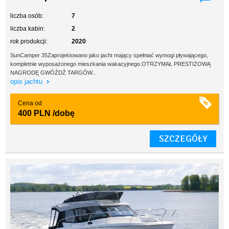
liczba osób:
7
liczba kabin:
2
rok produkcji:
2020
SunCamper 35Zaprojektowano jako jacht mający spełniać wymogi pływającego,
kompletnie wyposażonego mieszkania wakacyjnego.OTRZYMAŁ PRESTIŻOWĄ
NAGRODĘ GWÓŹDŹ TARGÓW...
opis jachtu
Cena od
400 PLN
/dobę
SZCZEGÓŁY