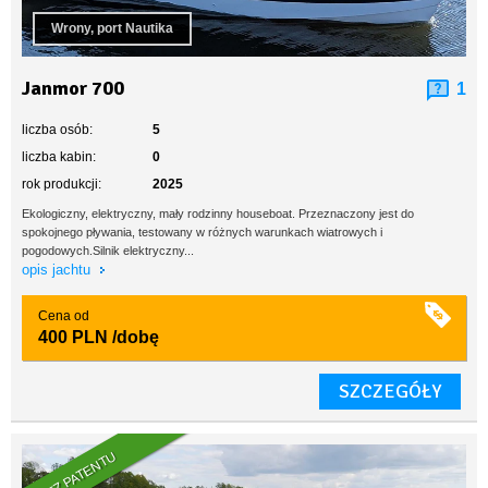
Wrony, port Nautika
Janmor 700
1
liczba osób:
5
liczba kabin:
0
rok produkcji:
2025
Ekologiczny, elektryczny, mały rodzinny houseboat. Przeznaczony jest do
spokojnego pływania, testowany w różnych warunkach wiatrowych i
pogodowych.Silnik elektryczny...
opis jachtu
Cena od
400 PLN
/dobę
SZCZEGÓŁY
BEZ PATENTU