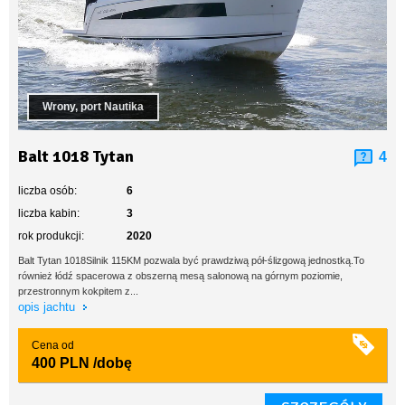
Wrony, port Nautika
Balt 1018 Tytan
4
liczba osób:
6
liczba kabin:
3
rok produkcji:
2020
Balt Tytan 1018Silnik 115KM pozwala być prawdziwą pół-ślizgową jednostką.To
również łódź spacerowa z obszerną mesą salonową na górnym poziomie,
przestronnym kokpitem z...
opis jachtu
Cena od
400 PLN
/dobę