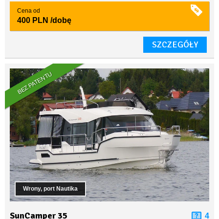
Cena od
400 PLN
/dobę
SZCZEGÓŁY
BEZ PATENTU
Wrony, port Nautika
SunCamper 35
4