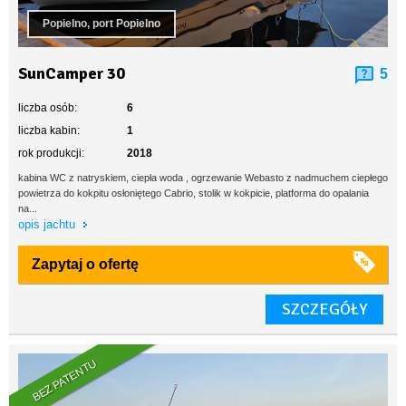
Popielno, port Popielno
SunCamper 30
5
liczba osób:
6
liczba kabin:
1
rok produkcji:
2018
kabina WC z natryskiem, ciepła woda , ogrzewanie Webasto z nadmuchem ciepłego
powietrza do kokpitu osłoniętego Cabrio, stolik w kokpicie, platforma do opalania
na...
opis jachtu
Zapytaj o ofertę
SZCZEGÓŁY
BEZ PATENTU