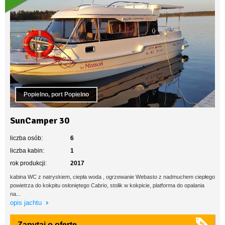
Popielno, port Popielno
SunCamper 30
liczba osób:
6
liczba kabin:
1
rok produkcji:
2017
kabina WC z natryskiem, ciepła woda , ogrzewanie Webasto z nadmuchem ciepłego
powietrza do kokpitu osłoniętego Cabrio, stolik w kokpicie, platforma do opalania
na...
opis jachtu
Zapytaj o ofertę