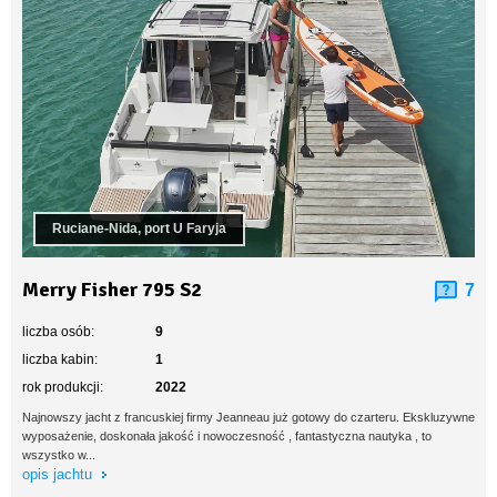
Ruciane-Nida, port U Faryja
Merry Fisher 795 S2
7
liczba osób:
9
liczba kabin:
1
rok produkcji:
2022
Najnowszy jacht z francuskiej firmy Jeanneau już gotowy do czarteru. Ekskluzywne
wyposażenie, doskonała jakość i nowoczesność , fantastyczna nautyka , to
wszystko w...
opis jachtu