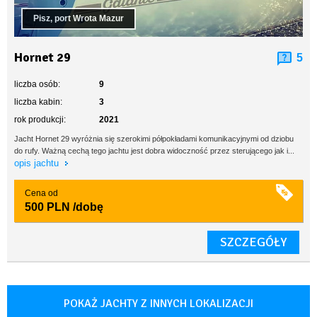
Pisz, port Wrota Mazur
Hornet 29
5
liczba osób:
9
liczba kabin:
3
rok produkcji:
2021
Jacht Hornet 29 wyróżnia się szerokimi półpokładami komunikacyjnymi od dziobu
do rufy. Ważną cechą tego jachtu jest dobra widoczność przez sterującego jak i...
opis jachtu
Cena od
500 PLN
/dobę
SZCZEGÓŁY
POKAŻ JACHTY Z INNYCH LOKALIZACJI