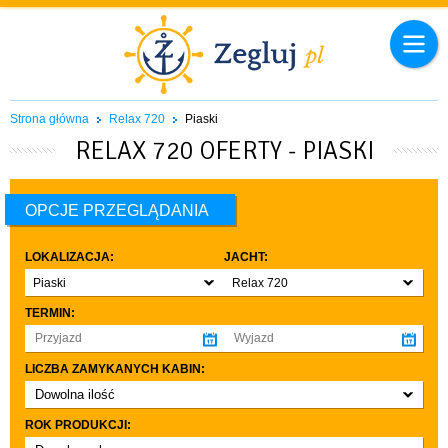
Strona główna
Relax 720
Piaski
RELAX 720 OFERTY - PIASKI
OPCJE PRZEGLĄDANIA
LOKALIZACJA:
JACHT:
Piaski
Relax 720
TERMIN:
LICZBA ZAMYKANYCH KABIN:
Dowolna ilość
co najmniej 1
ROK PRODUKCJI:
co najmniej 2