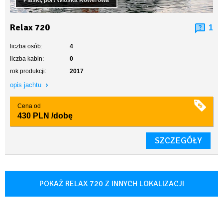
Piaski, port Wioska Rowerowa
Relax 720
1
liczba osób:
4
liczba kabin:
0
rok produkcji:
2017
opis jachtu
Cena od
430 PLN
/dobę
SZCZEGÓŁY
POKAŻ RELAX 720 Z INNYCH LOKALIZACJI