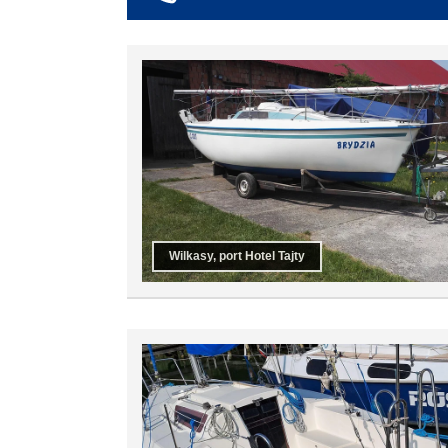
co najmniej 6
co najmniej 7
co najmniej 8
co najmniej 9
co najmniej 10
Wilkasy, port Hotel Tajty