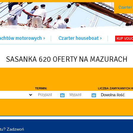
Czarter
jachtów motorowych
Czarter houseboat
KUP VOU
SASANKA 620 OFERTY NA MAZURACH
TERMIN:
LICZBA ZAMYKANYCH K
Dowolna ilość
co najmniej 1
WYPOSAŻENIE:
co najmniej 2
omowe dozwolone
Ogrzewanie
Prys
co najmniej 3
tentu / licencji
Lodówka
Flyb
co najmniej 4
Ster strumieniowy
Elek
htu? Zadzwoń