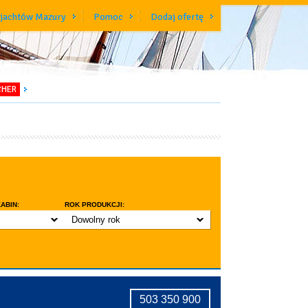
 jachtów Mazury
Pomoc
Dodaj ofertę
CHER
ABIN:
ROK PRODUKCJI:
Dowolny rok
do 3 lat
do 5 lat
znic w kabinie
do 10 lat
ridge
tryczne stawianie masztu
503 350 900