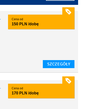
1
Cena od
150 PLN
/dobę
SZCZEGÓŁY
1
Cena od
170 PLN
/dobę