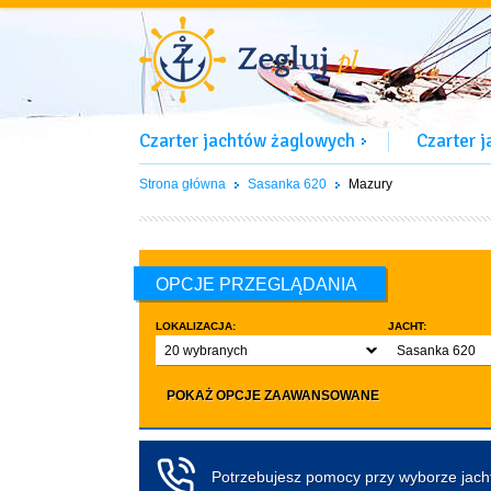
Czarter jachtów żaglowych
Czarter 
Strona główna
Sasanka 620
Mazury
OPCJE PRZEGLĄDANIA
LOKALIZACJA:
JACHT:
20 wybranych
Sasanka 620
LICZBA OSÓB:
INNE:
POKAŻ OPCJE ZAAWANSOWANE
Dowolna ilość
Zwierzęta d
co najmniej 4
Czarter bez pa
co najmniej 5
Koło sterowe
Potrzebujesz pomocy przy wyborze jac