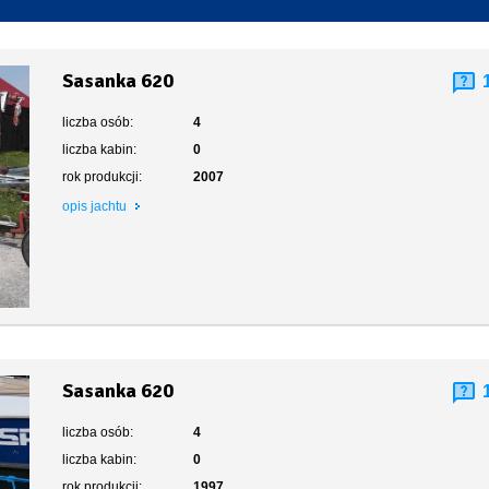
Toaleta stacjonarna
Sasanka 620
liczba osób:
4
liczba kabin:
0
rok produkcji:
2007
opis jachtu
Sasanka 620
liczba osób:
4
liczba kabin:
0
rok produkcji:
1997