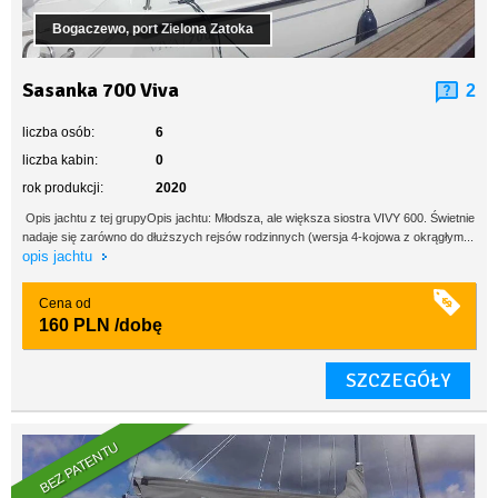
Bogaczewo, port Zielona Zatoka
Sasanka 700 Viva
2
liczba osób:
6
liczba kabin:
0
rok produkcji:
2020
Opis jachtu z tej grupyOpis jachtu: Młodsza, ale większa siostra VIVY 600. Świetnie
nadaje się zarówno do dłuższych rejsów rodzinnych (wersja 4-kojowa z okrągłym...
opis jachtu
Cena od
160 PLN
/dobę
SZCZEGÓŁY
BEZ PATENTU