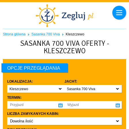
Strona główna
Sasanka 700 Viva
Kleszczewo
SASANKA 700 VIVA OFERTY -
KLESZCZEWO
OPCJE PRZEGLĄDANIA
LOKALIZACJA:
JACHT:
Kleszczewo
Sasanka 700 Viva
TERMIN:
LICZBA ZAMYKANYCH KABIN:
Dowolna ilość
co najmniej 1