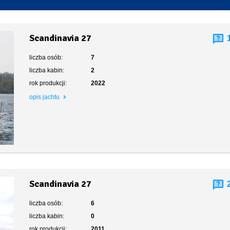
Toaleta stacjonarna
Scandinavia 27
liczba osób:
7
liczba kabin:
2
rok produkcji:
2022
opis jachtu
Scandinavia 27
liczba osób:
6
liczba kabin:
0
rok produkcji:
2011