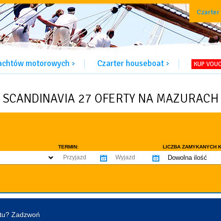
Czarter
jachtów motorowych
Czarter houseboat
KUP VOU
SCANDINAVIA 27 OFERTY NA MAZURACH
TERMIN:
LICZBA ZAMYKANYCH K
Dowolna ilość
co najmniej 1
WYPOSAŻENIE:
co najmniej 2
omowe dozwolone
Ogrzewanie
Prys
co najmniej 3
tentu / licencji
Lodówka
Flyb
co najmniej 4
Ster strumieniowy
Elek
htu? Zadzwoń