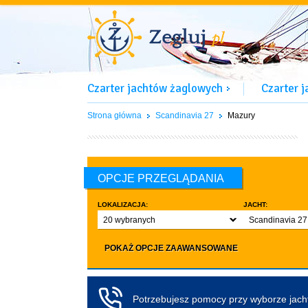
Czarter jachtów żaglowych
Czarter 
Strona główna
Scandinavia 27
Mazury
OPCJE PRZEGLĄDANIA
LOKALIZACJA:
JACHT:
20 wybranych
Scandinavia 27
LICZBA OSÓB:
INNE:
POKAŻ OPCJE ZAAWANSOWANE
Dowolna ilość
Zwierzęta d
co najmniej 4
Czarter bez pa
co najmniej 5
Koło sterowe
Potrzebujesz pomocy przy wyborze jac