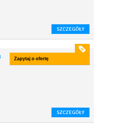
,
SZCZEGÓŁY
3
Zapytaj o ofertę
SZCZEGÓŁY