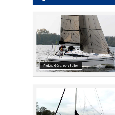
co najmniej 6
co najmniej 7
co najmniej 8
co najmniej 9
co najmniej 10
Piękna Góra, port Sailor