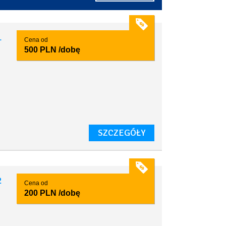
1
Cena od
500 PLN
/dobę
SZCZEGÓŁY
2
Cena od
200 PLN
/dobę