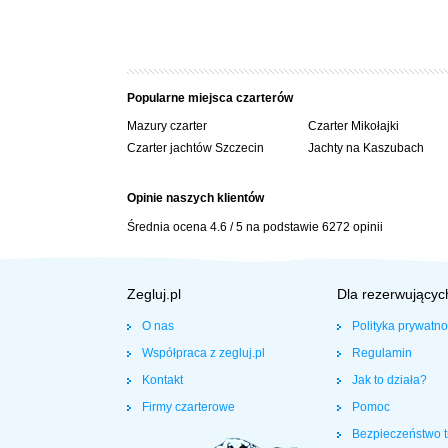
Popularne miejsca czarterów
Mazury czarter
Czarter Mikołajki
Czarter jachtów Szczecin
Jachty na Kaszubach
Opinie naszych klientów
Średnia ocena
4.6
/
5
na podstawie
6272
opinii
Zegluj.pl
Dla rezerwującyc
O nas
Polityka prywatno
Współpraca z zegluj.pl
Regulamin
Kontakt
Jak to działa?
Firmy czarterowe
Pomoc
Bezpieczeństwo t