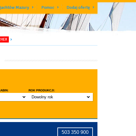
 jachtów Mazury
Pomoc
Dodaj ofertę
CHER
ABIN:
ROK PRODUKCJI:
Dowolny rok
do 3 lat
do 5 lat
znic w kabinie
do 10 lat
ridge
tryczne stawianie masztu
503 350 900