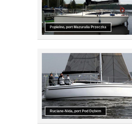
Popielno, port Mazuralia Przeczka
Ruciane-Nida, port Pod Dębem