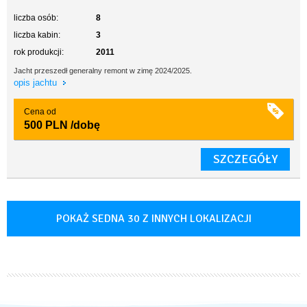
liczba osób:
8
liczba kabin:
3
rok produkcji:
2011
Jacht przeszedł generalny remont w zimę 2024/2025.
opis jachtu
Cena od
500 PLN
/dobę
SZCZEGÓŁY
POKAŻ SEDNA 30 Z INNYCH LOKALIZACJI