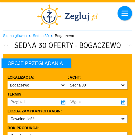
Strona główna
Sedna 30
Bogaczewo
SEDNA 30 OFERTY - BOGACZEWO
OPCJE PRZEGLĄDANIA
LOKALIZACJA:
JACHT:
Bogaczewo
Sedna 30
TERMIN:
LICZBA ZAMYKANYCH KABIN:
Dowolna ilość
co najmniej 1
ROK PRODUKCJI:
co najmniej 2