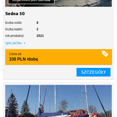
Bogaczewo, port Sun Bila
Sedna 30
liczba osób:
8
liczba kabin:
2
rok produkcji:
2021
opis jachtu
Cena od
330 PLN
/dobę
SZCZEGÓŁY