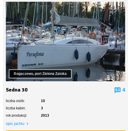
Bogaczewo, port Zielona Zatoka
Sedna 30
4
liczba osób:
10
liczba kabin:
3
rok produkcji:
2013
opis jachtu