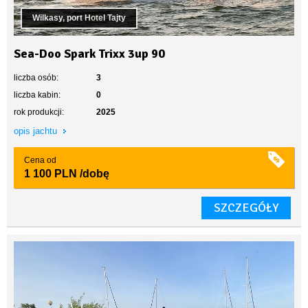
Wilkasy, port Hotel Tajty
Sea-Doo Spark Trixx 3up 90
liczba osób:
3
liczba kabin:
0
rok produkcji:
2025
opis jachtu
Cena od
1 100 PLN
/dobę
SZCZEGÓŁY