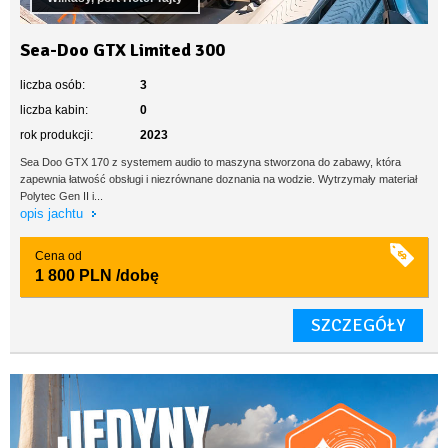
Sea-Doo GTX Limited 300
liczba osób:
3
liczba kabin:
0
rok produkcji:
2023
Sea Doo GTX 170 z systemem audio to maszyna stworzona do zabawy, która
zapewnia łatwość obsługi i niezrównane doznania na wodzie. Wytrzymały materiał
Polytec Gen II i...
opis jachtu
Cena od
1 800 PLN
/dobę
SZCZEGÓŁY