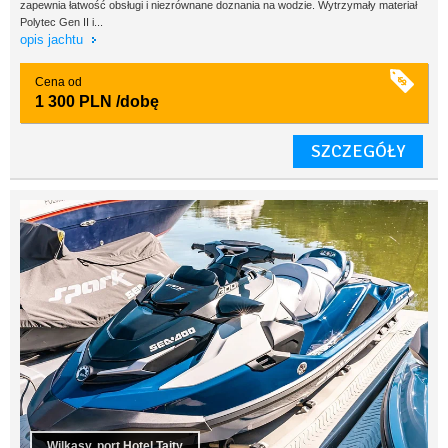
zapewnia łatwość obsługi i niezrównane doznania na wodzie. Wytrzymały materiał
Polytec Gen II i...
opis jachtu
Cena od
1 300 PLN
/dobę
SZCZEGÓŁY
Wilkasy, port Hotel Tajty