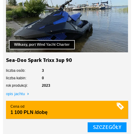
Wilkasy, port Wind Yacht Charter
Sea-Doo Spark Trixx 3up 90
liczba osób:
3
liczba kabin:
0
rok produkcji:
2023
opis jachtu
Cena od
1 100 PLN
/dobę
SZCZEGÓŁY