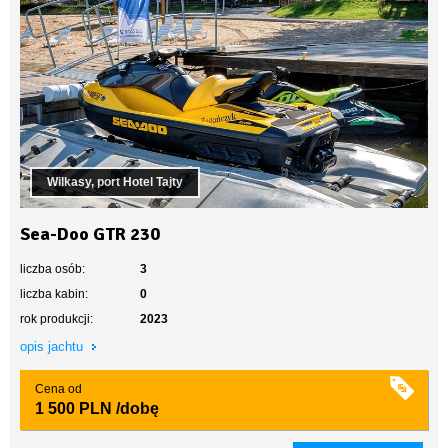
Wilkasy, port Hotel Tajty
Sea-Doo GTR 230
liczba osób:
3
liczba kabin:
0
rok produkcji:
2023
opis jachtu
Cena od
1 500 PLN
/dobę