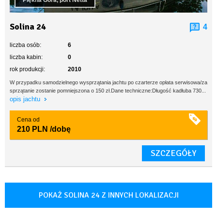
Piękna Góra, port Netta
Solina 24
4
liczba osób:
6
liczba kabin:
0
rok produkcji:
2010
W przypadku samodzielnego wysprzątania jachtu po czarterze opłata serwisowa/za
sprzątanie zostanie pomniejszona o 150 zł.Dane techniczne:Długość kadłuba 730...
opis jachtu
Cena od
210 PLN
/dobę
SZCZEGÓŁY
POKAŻ SOLINA 24 Z INNYCH LOKALIZACJI