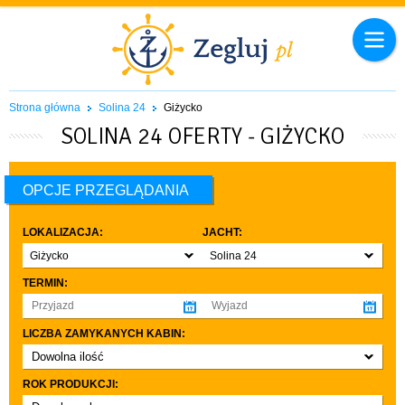
Strona główna
Solina 24
Giżycko
SOLINA 24 OFERTY - GIŻYCKO
OPCJE PRZEGLĄDANIA
LOKALIZACJA:
JACHT:
Giżycko
Solina 24
TERMIN:
LICZBA ZAMYKANYCH KABIN:
Dowolna ilość
co najmniej 1
ROK PRODUKCJI:
co najmniej 2