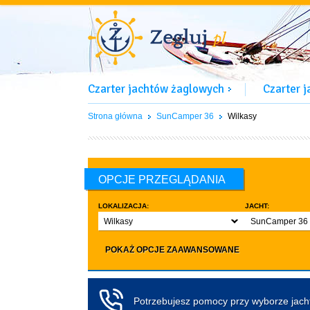
Czarter jachtów żaglowych
Czarter 
Strona główna
SunCamper 36
Wilkasy
OPCJE PRZEGLĄDANIA
LOKALIZACJA:
JACHT:
Wilkasy
SunCamper 36
LICZBA OSÓB:
INNE:
POKAŻ OPCJE ZAAWANSOWANE
Dowolna ilość
Zwierzęta d
co najmniej 4
Czarter bez pa
co najmniej 5
Koło sterowe
Potrzebujesz pomocy przy wyborze jac