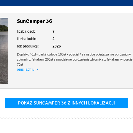
Toaleta stacjonarna
SunCamper 36
liczba osób:
7
liczba kabin:
2
rok produkcji:
2026
Dopłaty: 40zł - parking/doba 100zł - pościel / za osobę opłata za nie opróżniony
zbiornik z fekaliami 200zł samodzielne opróżnienie zbiornika z fekaliami w porcie
70zł
opis jachtu
POKAŻ SUNCAMPER 36 Z INNYCH LOKALIZACJI