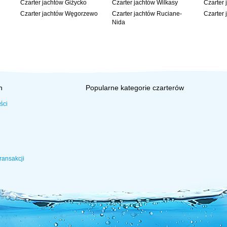
Czarter jachtów Giżycko
Czarter jachtów Wilkasy
Czarter 
Czarter jachtów Węgorzewo
Czarter jachtów Ruciane-
Czarter 
Nida
h
Popularne kategorie czarterów
ści
ransakcji