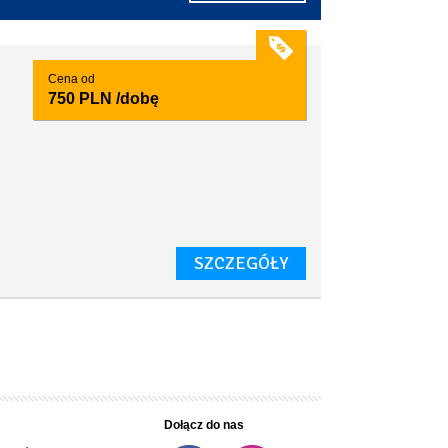
Cena od
750 PLN
/dobę
SZCZEGÓŁY
Dołącz do nas