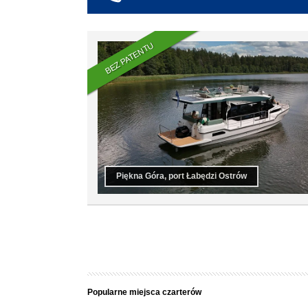
co najmniej 6
co najmniej 7
co najmniej 8
BEZ PATENTU
co najmniej 9
co najmniej 10
Piękna Góra, port Łabędzi Ostrów
Popularne miejsca czarterów