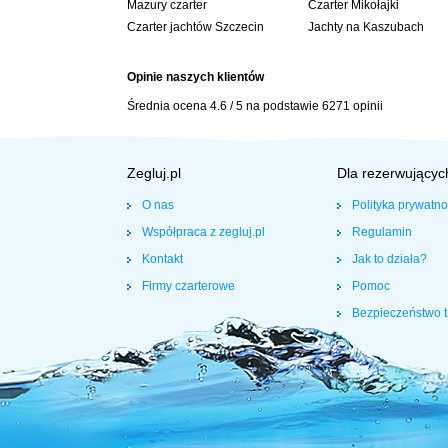
Mazury czarter
Czarter Mikołajki
Czarter jachtów Szczecin
Jachty na Kaszubach
Opinie naszych klientów
Średnia ocena
4.6
/
5
na podstawie
6271
opinii
Zegluj.pl
Dla rezerwującyc
O nas
Polityka prywatno
Współpraca z zegluj.pl
Regulamin
Kontakt
Jak to działa?
Firmy czarterowe
Pomoc
Bezpieczeństwo t