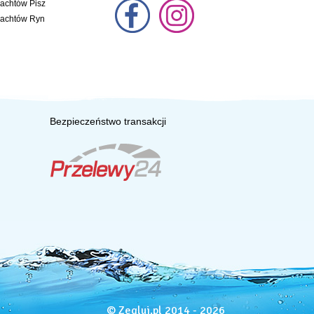
jachtów Pisz
jachtów Ryn
Bezpieczeństwo transakcji
© Zegluj.pl 2014 - 2026