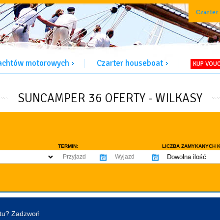
Czarter
jachtów motorowych
Czarter houseboat
KUP VOU
SUNCAMPER 36 OFERTY - WILKASY
TERMIN:
LICZBA ZAMYKANYCH K
Dowolna ilość
co najmniej 1
WYPOSAŻENIE:
co najmniej 2
omowe dozwolone
Ogrzewanie
Prys
co najmniej 3
tentu / licencji
Lodówka
Flyb
co najmniej 4
Ster strumieniowy
Elek
htu? Zadzwoń