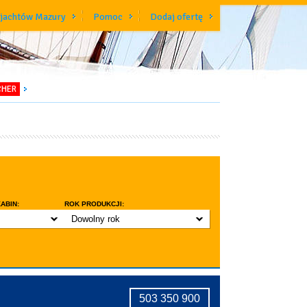
 jachtów Mazury
Pomoc
Dodaj ofertę
CHER
ABIN:
ROK PRODUKCJI:
Dowolny rok
do 3 lat
do 5 lat
znic w kabinie
do 10 lat
ridge
tryczne stawianie masztu
503 350 900