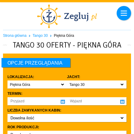
Strona główna
Tango 30
Piękna Góra
TANGO 30 OFERTY - PIĘKNA GÓRA
OPCJE PRZEGLĄDANIA
LOKALIZACJA:
JACHT:
Piękna Góra
Tango 30
TERMIN:
LICZBA ZAMYKANYCH KABIN:
Dowolna ilość
co najmniej 1
ROK PRODUKCJI:
co najmniej 2