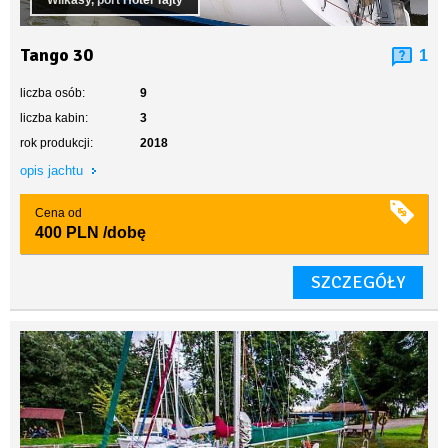
Wilkasy, port Hotel Tajty
Tango 30
1
liczba osób:
9
liczba kabin:
3
rok produkcji:
2018
opis jachtu
Cena od
400 PLN
/dobę
SZCZEGÓŁY