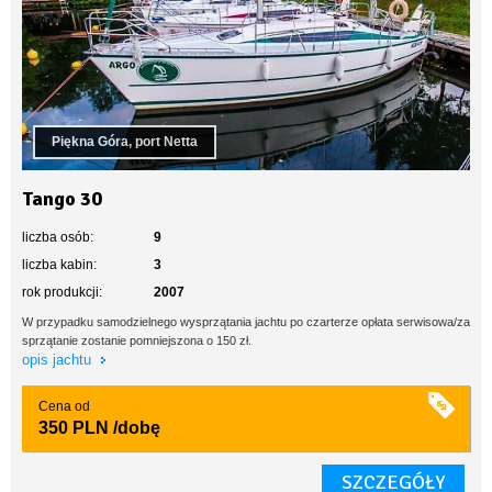
Piękna Góra, port Netta
Tango 30
liczba osób:
9
liczba kabin:
3
rok produkcji:
2007
W przypadku samodzielnego wysprzątania jachtu po czarterze opłata serwisowa/za
sprzątanie zostanie pomniejszona o 150 zł.
opis jachtu
Cena od
350 PLN
/dobę
SZCZEGÓŁY