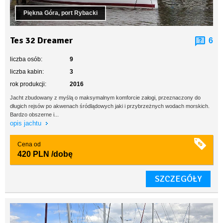
Piękna Góra, port Rybacki
Tes 32 Dreamer
6
liczba osób:
9
liczba kabin:
3
rok produkcji:
2016
Jacht zbudowany z myślą o maksymalnym komforcie załogi, przeznaczony do
długich rejsów po akwenach śródlądowych jaki i przybrzeżnych wodach morskich.
Bardzo obszerne i...
opis jachtu
Cena od
420 PLN
/dobę
SZCZEGÓŁY