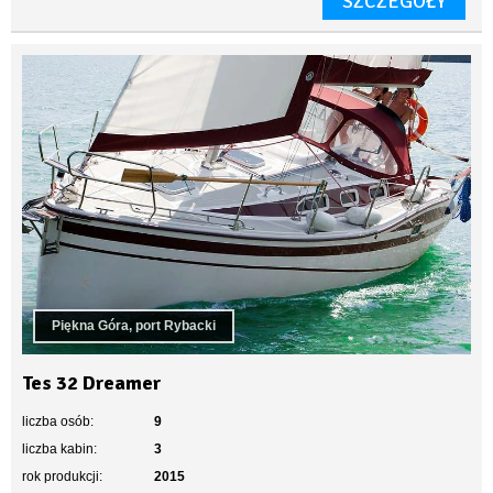
SZCZEGÓŁY
Piękna Góra, port Rybacki
Tes 32 Dreamer
liczba osób:
9
liczba kabin:
3
rok produkcji:
2015