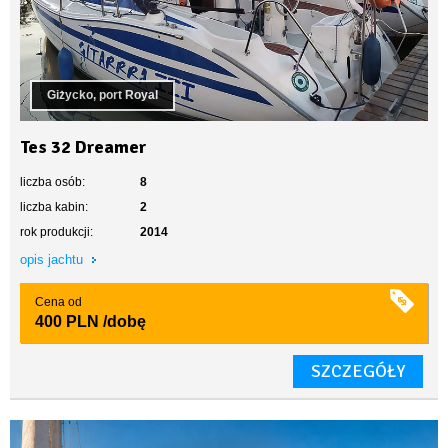
Giżycko, port Royal
Tes 32 Dreamer
liczba osób:
8
liczba kabin:
2
rok produkcji:
2014
opis jachtu
Cena od
400 PLN
/dobę
SZCZEGÓŁY