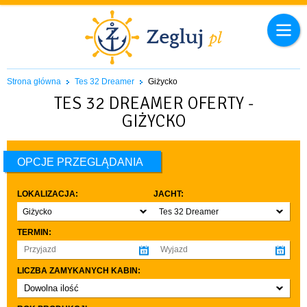
Strona główna
Tes 32 Dreamer
Giżycko
TES 32 DREAMER OFERTY -
GIŻYCKO
OPCJE PRZEGLĄDANIA
LOKALIZACJA:
JACHT:
Giżycko
Tes 32 Dreamer
TERMIN:
LICZBA ZAMYKANYCH KABIN:
Dowolna ilość
co najmniej 1