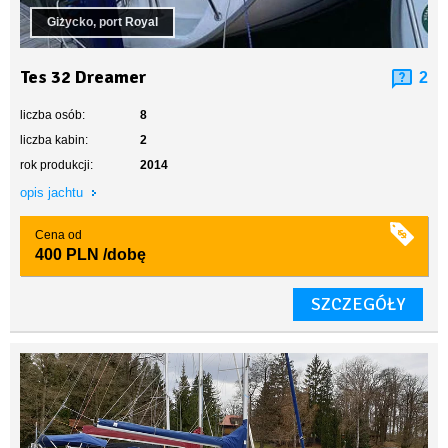
Giżycko, port Royal
Tes 32 Dreamer
2
liczba osób:
8
liczba kabin:
2
rok produkcji:
2014
opis jachtu
Cena od
400 PLN
/dobę
SZCZEGÓŁY