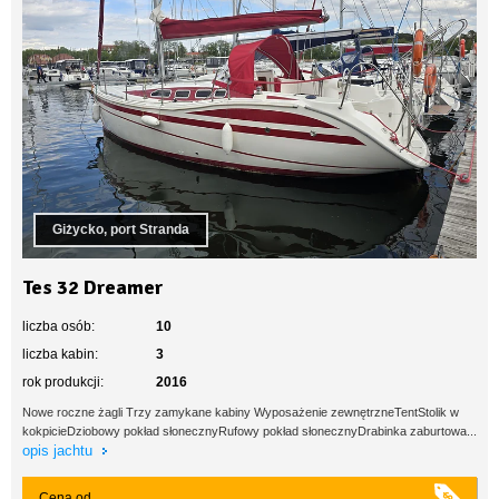
Giżycko, port Stranda
Tes 32 Dreamer
liczba osób:
10
liczba kabin:
3
rok produkcji:
2016
Nowe roczne żagli Trzy zamykane kabiny Wyposażenie zewnętrzneTentStolik w
kokpicieDziobowy pokład słonecznyRufowy pokład słonecznyDrabinka zaburtowa...
opis jachtu
Cena od