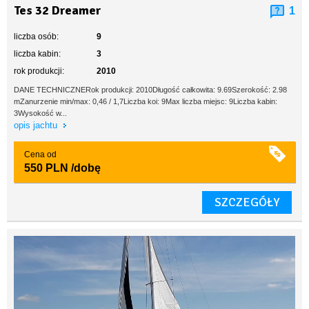
Tes 32 Dreamer
1
liczba osób:
9
liczba kabin:
3
rok produkcji:
2010
DANE TECHNICZNERok produkcji: 2010Długość całkowita: 9.69Szerokość: 2.98
mZanurzenie min/max: 0,46 / 1,7Liczba koi: 9Max liczba miejsc: 9Liczba kabin:
3Wysokość w...
opis jachtu
Cena od
550 PLN
/dobę
SZCZEGÓŁY