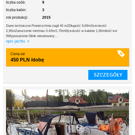
liczba osób:
9
liczba kabin:
3
rok produkcji:
2015
Dane techniczne:Powierzchnia żagli 40 m2Długość 9,69mSzerokość
2,95mZanurzenie min/max 0.43m/1.70mWysokość w kabinie 1,90mIlość koi
9Wyposażenie:Silnik wbudowany:...
opis jachtu
Cena od
450 PLN
/dobę
SZCZEGÓŁY