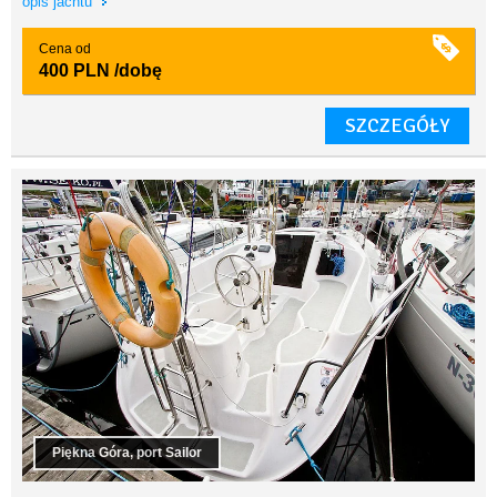
opis jachtu
Cena od
400 PLN
/dobę
SZCZEGÓŁY
Piękna Góra, port Sailor