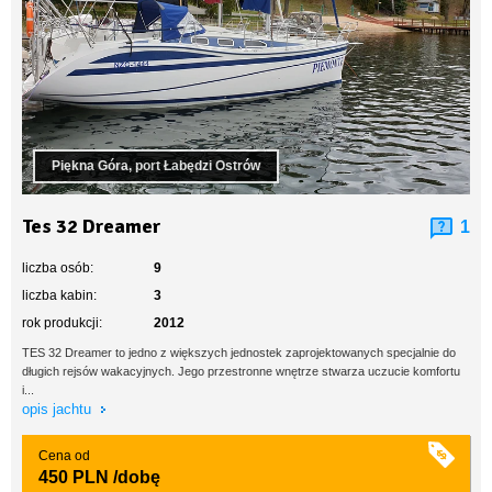
Piękna Góra, port Łabędzi Ostrów
Tes 32 Dreamer
1
liczba osób:
9
liczba kabin:
3
rok produkcji:
2012
TES 32 Dreamer to jedno z większych jednostek zaprojektowanych specjalnie do
długich rejsów wakacyjnych. Jego przestronne wnętrze stwarza uczucie komfortu
i...
opis jachtu
Cena od
450 PLN
/dobę