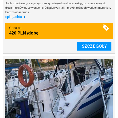
Jacht zbudowany z myślą o maksymalnym komforcie załogi, przeznaczony do
długich rejsów po akwenach śródlądowych jaki i przybrzeżnych wodach morskich.
Bardzo obszerne i...
opis jachtu
Cena od
420 PLN
/dobę
SZCZEGÓŁY