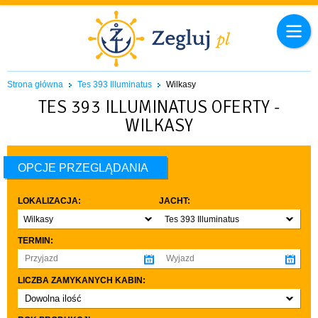
Strona główna
Tes 393 Illuminatus
Wilkasy
TES 393 ILLUMINATUS OFERTY -
WILKASY
OPCJE PRZEGLĄDANIA
LOKALIZACJA:
JACHT:
Wilkasy
Tes 393 Illuminatus
TERMIN:
LICZBA ZAMYKANYCH KABIN:
Dowolna ilość
co najmniej 1