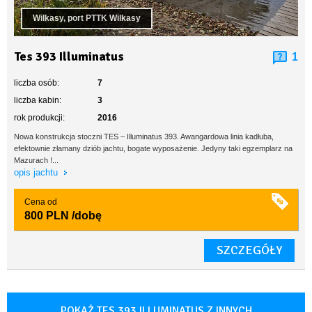
Wilkasy, port PTTK Wilkasy
Tes 393 Illuminatus
1
liczba osób:
7
liczba kabin:
3
rok produkcji:
2016
Nowa konstrukcja stoczni TES – Illuminatus 393. Awangardowa linia kadłuba,
efektownie złamany dziób jachtu, bogate wyposażenie. Jedyny taki egzemplarz na
Mazurach !...
opis jachtu
Cena od
800 PLN
/dobę
SZCZEGÓŁY
POKAŻ TES 393 ILLUMINATUS Z INNYCH