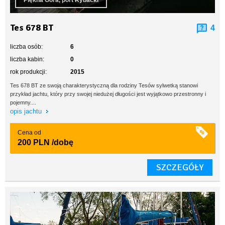
Piękna Góra, port Rybacki
Tes 678 BT
4
liczba osób:
6
liczba kabin:
0
rok produkcji:
2015
Tes 678 BT ze swoją charakterystyczną dla rodziny Tesów sylwetką stanowi
przykład jachtu, który przy swojej niedużej długości jest wyjątkowo przestronny i
pojemny....
opis jachtu
Cena od
200 PLN
/dobę
SZCZEGÓŁY