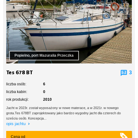
Popielno, port Mazuralia Przeczka
Tes 678 BT
3
liczba osób:
6
liczba kabin:
0
rok produkcji:
2010
Jacht w 2023r. został wyposażony w nowe materace, a w 2021r. w nowego
grota.Tes 678BT zaprojektowany jako bardzo wygodny jacht dla czterech do
sześciu osób. Koncepcja...
opis jachtu
Cena od