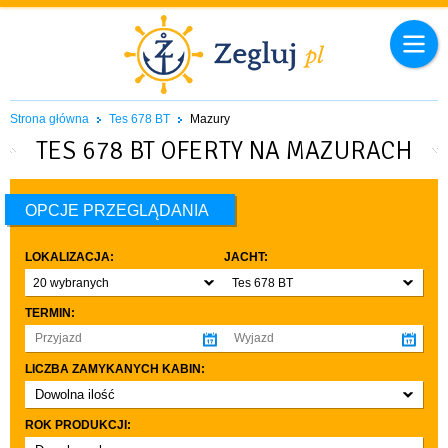
Strona główna
Tes 678 BT
Mazury
TES 678 BT OFERTY NA MAZURACH
OPCJE PRZEGLĄDANIA
LOKALIZACJA:
JACHT:
20 wybranych
Tes 678 BT
TERMIN:
LICZBA ZAMYKANYCH KABIN:
Dowolna ilość
co najmniej 1
ROK PRODUKCJI:
co najmniej 2