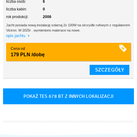
liczba osób:
6
liczba kabin:
0
rok produkcji:
2006
Jacht posiada nową instalację solarną 2x 100W na skrzydle rufowym z regulatorem
Victron. W 2025r . wymieniono materace na nowe.
opis jachtu
Cena od
179 PLN
/dobę
SZCZEGÓŁY
POKAŻ TES 678 BT Z INNYCH LOKALIZACJI