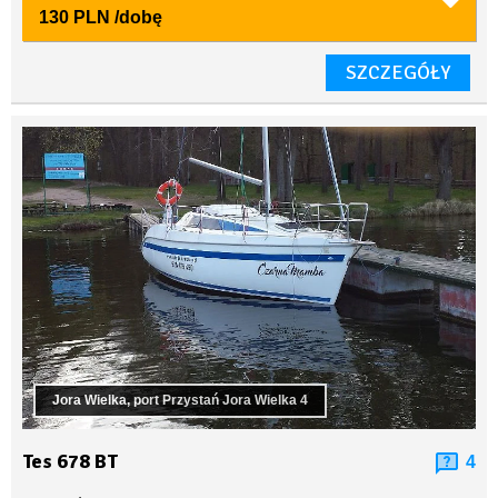
130 PLN
/dobę
SZCZEGÓŁY
Jora Wielka, port Przystań Jora Wielka 4
Tes 678 BT
4