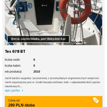
Borsk-Jasnochówka, port Wdzydzki Kąt
Tes 678 BT
liczba osób:
6
liczba kabin:
0
rok produkcji:
2010
Jacht bardzo wygodny i przestronny z przemyślanym ergonomicznym wnętrzem.
Jacht wyposażony jest w: środki bezpieczeństwa: koło + odpowiednia ilość pasów
ratunkowych,...
opis jachtu
Cena od
290 PLN
/dobę