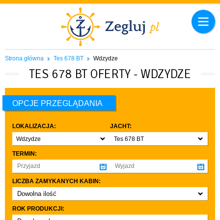
Strona główna
Tes 678 BT
Wdzydze
TES 678 BT OFERTY - WDZYDZE
OPCJE PRZEGLĄDANIA
LOKALIZACJA:
JACHT:
Wdzydze
Tes 678 BT
TERMIN:
LICZBA ZAMYKANYCH KABIN:
Dowolna ilość
co najmniej 1
ROK PRODUKCJI:
co najmniej 2