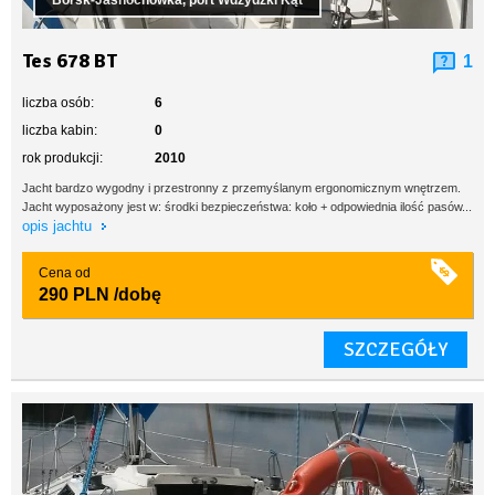
Borsk-Jasnochówka, port Wdzydzki Kąt
Tes 678 BT
1
liczba osób:
6
liczba kabin:
0
rok produkcji:
2010
Jacht bardzo wygodny i przestronny z przemyślanym ergonomicznym wnętrzem.
Jacht wyposażony jest w: środki bezpieczeństwa: koło + odpowiednia ilość pasów...
opis jachtu
Cena od
290 PLN
/dobę
SZCZEGÓŁY