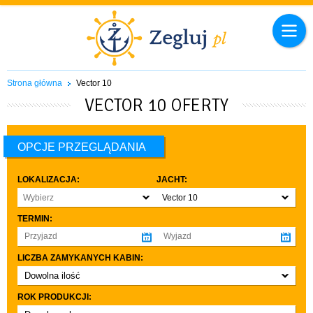
Strona główna
Vector 10
VECTOR 10 OFERTY
OPCJE PRZEGLĄDANIA
LOKALIZACJA:
JACHT:
Wybierz
Vector 10
TERMIN:
LICZBA ZAMYKANYCH KABIN:
Dowolna ilość
co najmniej 1
ROK PRODUKCJI:
co najmniej 2