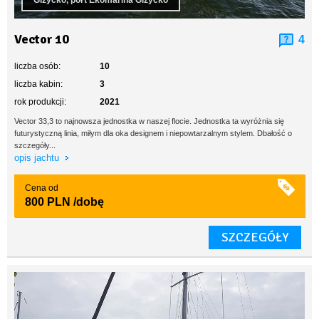
Giżycko, port Ekomarina Giżycko
Vector 10
4
liczba osób:
10
liczba kabin:
3
rok produkcji:
2021
Vector 33,3 to najnowsza jednostka w naszej flocie. Jednostka ta wyróżnia się
futurystyczną linia, miłym dla oka designem i niepowtarzalnym stylem. Dbałość o
szczegóły...
opis jachtu
Cena od
800 PLN
/dobę
SZCZEGÓŁY