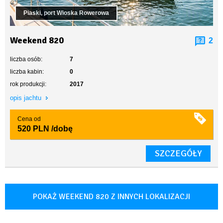
Piaski, port Wioska Rowerowa
Weekend 820
2
liczba osób:
7
liczba kabin:
0
rok produkcji:
2017
opis jachtu
Cena od
520 PLN
/dobę
SZCZEGÓŁY
POKAŻ WEEKEND 820 Z INNYCH LOKALIZACJI