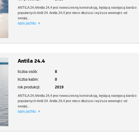
ANTILA 24,4Antila 24,4 jest nowoczesną konstrukcją, będącą następcą bardzo
popularnych Antil 24. Antila 24,4 jest nieco dłuższa i wyższa wewnątrz od
swojej...
opis jachtu
Antila 24.4
liczba osób:
8
liczba kabin:
0
rok produkcji:
2019
ANTILA 24,4Antila 24,4 jest nowoczesną konstrukcją, będącą następcą bardzo
popularnych Antil 24. Antila 24,4 jest nieco dłuższa i wyższa wewnątrz od
swojej...
opis jachtu