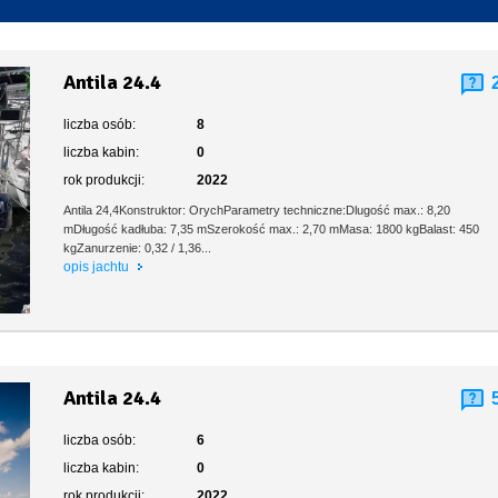
Toaleta stacjonarna
Antila 24.4
liczba osób:
8
liczba kabin:
0
rok produkcji:
2022
Antila 24,4Konstruktor: OrychParametry techniczne:Dlugość max.: 8,20
mDługość kadłuba: 7,35 mSzerokość max.: 2,70 mMasa: 1800 kgBalast: 450
kgZanurzenie: 0,32 / 1,36...
opis jachtu
Antila 24.4
liczba osób:
6
liczba kabin:
0
rok produkcji:
2022