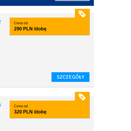
2
Cena od
290 PLN
/dobę
SZCZEGÓŁY
5
Cena od
320 PLN
/dobę