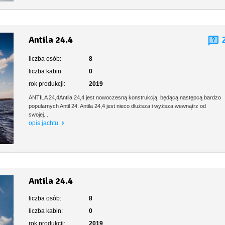
Antila 24.4
liczba osób:
8
liczba kabin:
0
rok produkcji:
2019
ANTILA 24,4Antila 24,4 jest nowoczesną konstrukcją, będącą następcą bardzo
popularnych Antil 24. Antila 24,4 jest nieco dłuższa i wyższa wewnątrz od
swojej...
opis jachtu
Antila 24.4
liczba osób:
8
liczba kabin:
0
rok produkcji:
2019