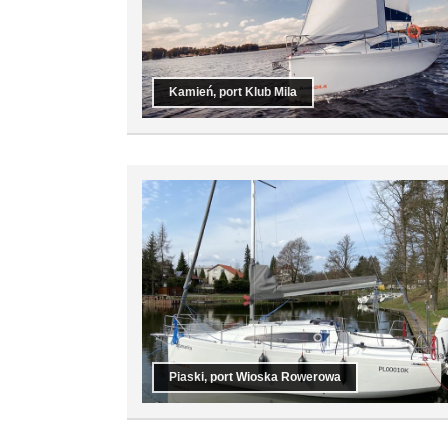
Kamień, port Klub Mila
Piaski, port Wioska Rowerowa