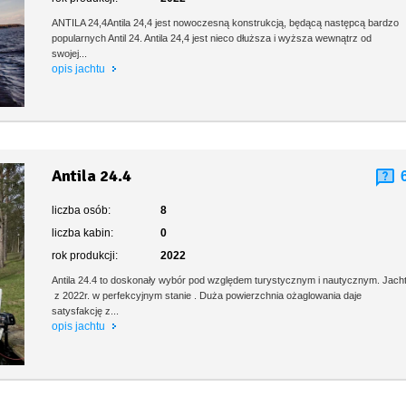
ANTILA 24,4Antila 24,4 jest nowoczesną konstrukcją, będącą następcą bardzo
popularnych Antil 24. Antila 24,4 jest nieco dłuższa i wyższa wewnątrz od
swojej...
opis jachtu
Antila 24.4
liczba osób:
8
liczba kabin:
0
rok produkcji:
2022
Antila 24.4 to doskonały wybór pod względem turystycznym i nautycznym. Jach
z 2022r. w perfekcyjnym stanie . Duża powierzchnia ożaglowania daje
satysfakcję z...
opis jachtu