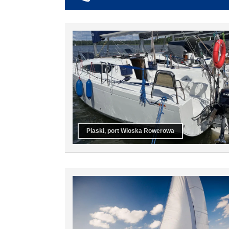
co najmniej 6
co najmniej 7
co najmniej 8
co najmniej 9
co najmniej 10
Piaski, port Wioska Rowerowa