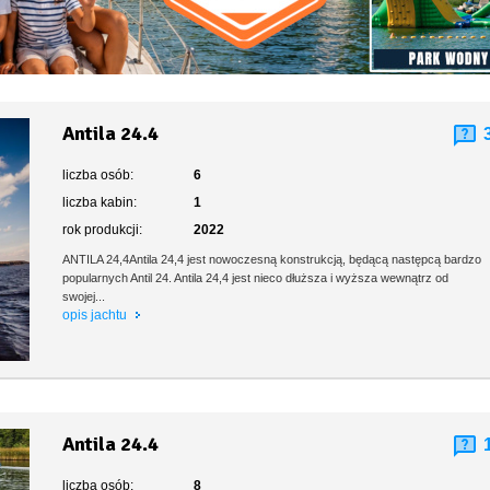
Antila 24.4
liczba osób:
6
liczba kabin:
1
rok produkcji:
2022
ANTILA 24,4Antila 24,4 jest nowoczesną konstrukcją, będącą następcą bardzo
popularnych Antil 24. Antila 24,4 jest nieco dłuższa i wyższa wewnątrz od
swojej...
opis jachtu
Antila 24.4
liczba osób:
8