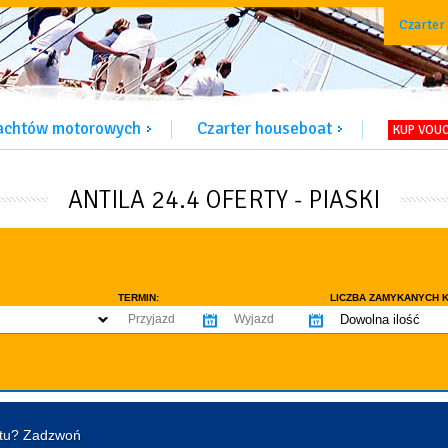
Czarter
jachtów motorowych
Czarter houseboat
KUP VOU
ANTILA 24.4 OFERTY - PIASKI
TERMIN:
LICZBA ZAMYKANYCH K
Dowolna ilość
co najmniej 1
WYPOSAŻENIE:
co najmniej 2
omowe dozwolone
Ogrzewanie
Prys
co najmniej 3
tentu / licencji
Lodówka
Flyb
co najmniej 4
Ster strumieniowy
Elek
htu? Zadzwoń