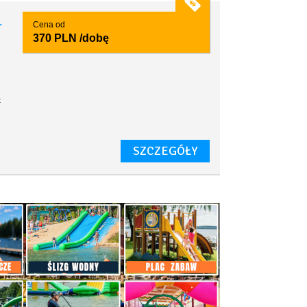
1
Cena od
370 PLN
/dobę
t
SZCZEGÓŁY