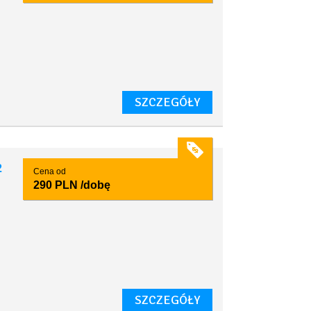
SZCZEGÓŁY
2
Cena od
290 PLN
/dobę
SZCZEGÓŁY