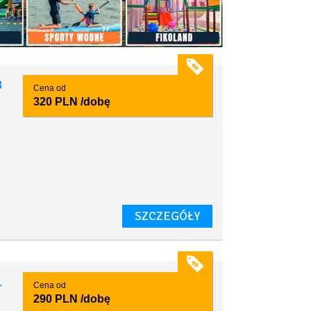
3
Cena od
320 PLN
/dobę
SZCZEGÓŁY
1
Cena od
290 PLN
/dobę