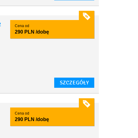
2
Cena od
290 PLN
/dobę
SZCZEGÓŁY
Cena od
290 PLN
/dobę