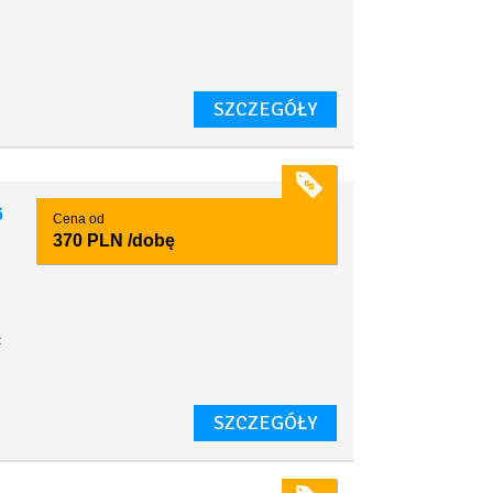
SZCZEGÓŁY
6
Cena od
370 PLN
/dobę
t
SZCZEGÓŁY