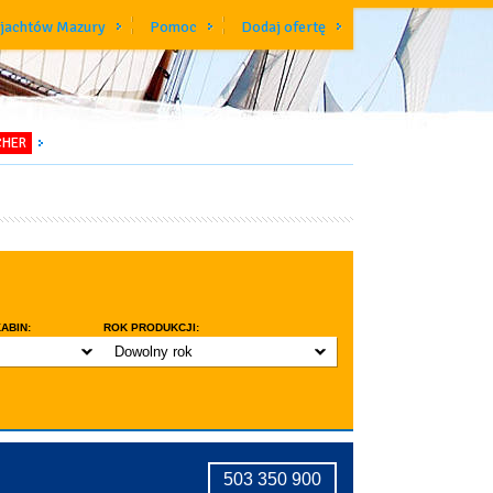
 jachtów Mazury
Pomoc
Dodaj ofertę
CHER
ABIN:
ROK PRODUKCJI:
Dowolny rok
do 3 lat
do 5 lat
znic w kabinie
do 10 lat
ridge
tryczne stawianie masztu
503 350 900