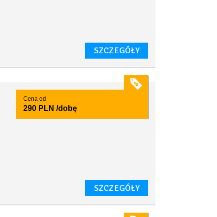
SZCZEGÓŁY
Cena od
290 PLN
/dobę
SZCZEGÓŁY