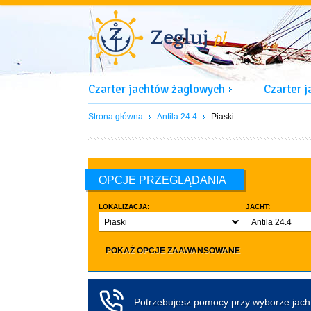
Czarter jachtów żaglowych
Czarter 
Strona główna
Antila 24.4
Piaski
OPCJE PRZEGLĄDANIA
LOKALIZACJA:
JACHT:
Piaski
Antila 24.4
LICZBA OSÓB:
INNE:
POKAŻ OPCJE ZAAWANSOWANE
Dowolna ilość
Zwierzęta d
co najmniej 4
Czarter bez pa
co najmniej 5
Koło sterowe
Potrzebujesz pomocy przy wyborze jac