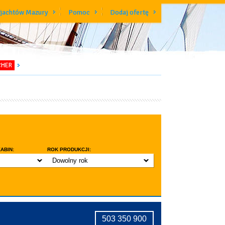
 jachtów Mazury
Pomoc
Dodaj ofertę
CHER
ABIN:
ROK PRODUKCJI:
Dowolny rok
do 3 lat
do 5 lat
znic w kabinie
do 10 lat
ridge
tryczne stawianie masztu
503 350 900