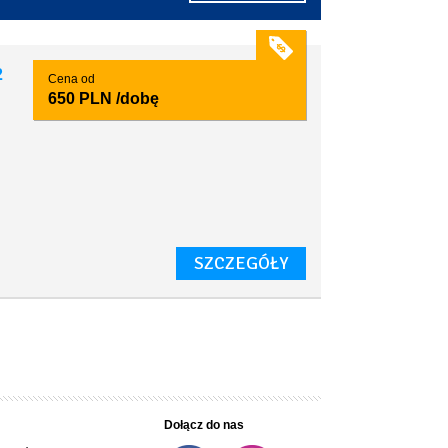
2
Cena od
650 PLN
/dobę
SZCZEGÓŁY
Dołącz do nas