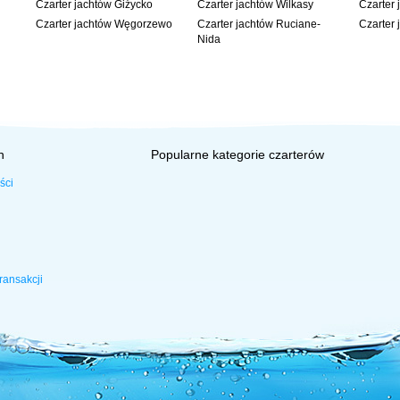
Czarter jachtów Giżycko
Czarter jachtów Wilkasy
Czarter 
Czarter jachtów Węgorzewo
Czarter jachtów Ruciane-
Czarter 
Nida
h
Popularne kategorie czarterów
ści
ransakcji