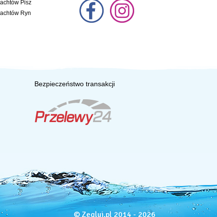
jachtów Pisz
jachtów Ryn
Bezpieczeństwo transakcji
© Zegluj.pl 2014 - 2026