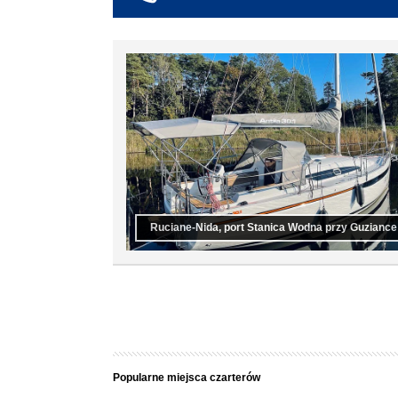
co najmniej 6
co najmniej 7
co najmniej 8
co najmniej 9
co najmniej 10
Ruciane-Nida, port Stanica Wodna przy Guziance
Popularne miejsca czarterów