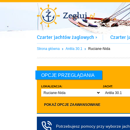
Czarter jachtów żaglowych
Czarter 
Strona główna
Antila 30.1
Ruciane-Nida
OPCJE PRZEGLĄDANIA
LOKALIZACJA:
JACHT:
Ruciane-Nida
Antila 30.1
LICZBA OSÓB:
INNE:
POKAŻ OPCJE ZAAWANSOWANE
Dowolna ilość
Zwierzęta d
co najmniej 4
Czarter bez pa
co najmniej 5
Koło sterowe
Potrzebujesz pomocy przy wyborze jac