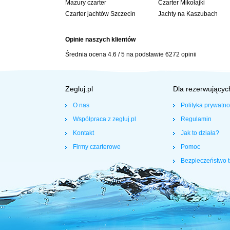
Mazury czarter
Czarter Mikołajki
Czarter jachtów Szczecin
Jachty na Kaszubach
Opinie naszych klientów
Średnia ocena
4.6
/
5
na podstawie
6272
opinii
Zegluj.pl
Dla rezerwującyc
O nas
Polityka prywatno
Współpraca z zegluj.pl
Regulamin
Kontakt
Jak to działa?
Firmy czarterowe
Pomoc
Bezpieczeństwo t