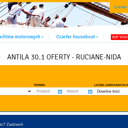
Czarter
jachtów motorowych
Czarter houseboat
KUP VOU
ANTILA 30.1 OFERTY - RUCIANE-NIDA
TERMIN:
LICZBA ZAMYKANYCH K
Dowolna ilość
co najmniej 1
WYPOSAŻENIE:
co najmniej 2
omowe dozwolone
Ogrzewanie
Prys
co najmniej 3
tentu / licencji
Lodówka
Flyb
co najmniej 4
Ster strumieniowy
Elek
htu? Zadzwoń