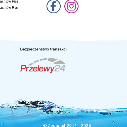
jachtów Pisz
jachtów Ryn
Bezpieczeństwo transakcji
© Zegluj.pl 2014 - 2026