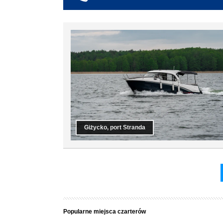
co najmniej 6
co najmniej 7
co najmniej 8
co najmniej 9
co najmniej 10
Giżycko, port Stranda
Popularne miejsca czarterów