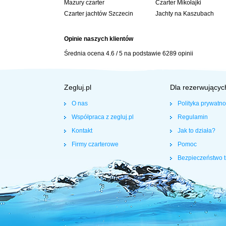
Mazury czarter
Czarter Mikołajki
Czarter jachtów Szczecin
Jachty na Kaszubach
Opinie naszych klientów
Średnia ocena
4.6
/
5
na podstawie
6289
opinii
Zegluj.pl
Dla rezerwującyc
O nas
Polityka prywatno
Współpraca z zegluj.pl
Regulamin
Kontakt
Jak to działa?
Firmy czarterowe
Pomoc
Bezpieczeństwo t