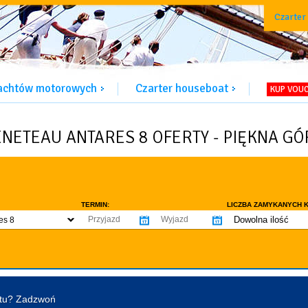
Czarter
jachtów motorowych
Czarter houseboat
KUP VOU
ENETEAU ANTARES 8 OFERTY - PIĘKNA GÓ
TERMIN:
LICZBA ZAMYKANYCH K
Dowolna ilość
es 8
co najmniej 1
WYPOSAŻENIE:
co najmniej 2
omowe dozwolone
Ogrzewanie
Prys
co najmniej 3
tentu / licencji
Lodówka
Flyb
co najmniej 4
Ster strumieniowy
Elek
htu? Zadzwoń