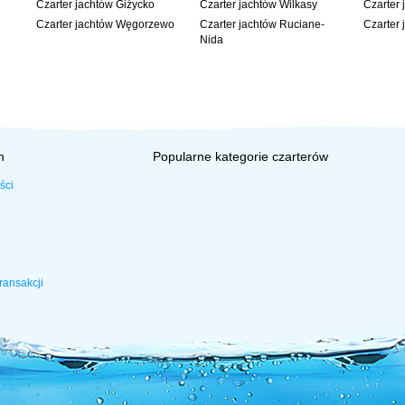
Czarter jachtów Giżycko
Czarter jachtów Wilkasy
Czarter 
Czarter jachtów Węgorzewo
Czarter jachtów Ruciane-
Czarter 
Nida
h
Popularne kategorie czarterów
ści
ransakcji