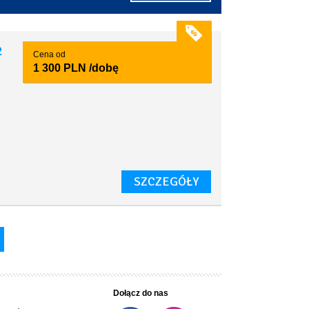
2
Cena od
1 300 PLN
/dobę
SZCZEGÓŁY
Dołącz do nas