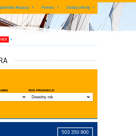
 jachtów Mazury
Pomoc
Dodaj ofertę
CHER
RA
ABIN:
ROK PRODUKCJI:
Dowolny rok
do 3 lat
do 5 lat
znic w kabinie
do 10 lat
ridge
tryczne stawianie masztu
503 350 900