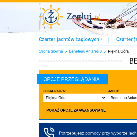
Czarter jachtów żaglowych
Czarter 
Strona główna
Beneteau Antares 8
Piękna Góra
B
OPCJE PRZEGLĄDANIA
LOKALIZACJA:
JACHT:
Piękna Góra
Beneteau Antar
LICZBA OSÓB:
INNE:
POKAŻ OPCJE ZAAWANSOWANE
Dowolna ilość
Zwierzęta d
co najmniej 4
Czarter bez pa
co najmniej 5
Koło sterowe
Potrzebujesz pomocy przy wyborze jac