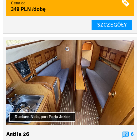
Cena od
349 PLN
/dobę
SZCZEGÓŁY
Ruciane-Nida, port Perła Jezior
Antila 26
6