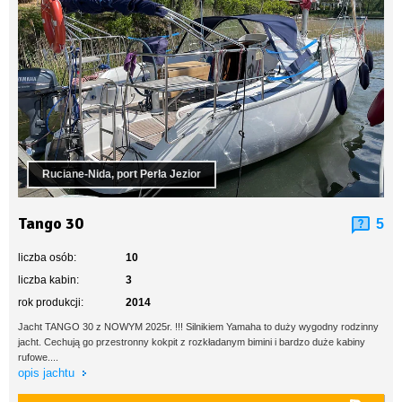
Ruciane-Nida, port Perła Jezior
Tango 30
5
liczba osób:
10
liczba kabin:
3
rok produkcji:
2014
Jacht TANGO 30 z NOWYM 2025r. !!! Silnikiem Yamaha to duży wygodny rodzinny
jacht. Cechują go przestronny kokpit z rozkładanym bimini i bardzo duże kabiny
rufowe....
opis jachtu