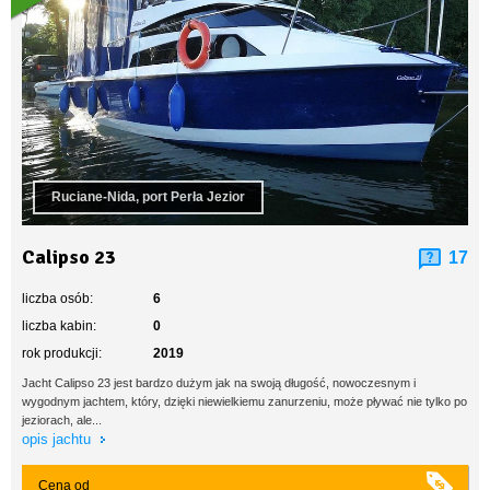
Ruciane-Nida, port Perła Jezior
Calipso 23
17
liczba osób:
6
liczba kabin:
0
rok produkcji:
2019
Jacht Calipso 23 jest bardzo dużym jak na swoją długość, nowoczesnym i
wygodnym jachtem, który, dzięki niewielkiemu zanurzeniu, może pływać nie tylko po
jeziorach, ale...
opis jachtu
Cena od