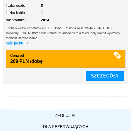
liczba osób:
8
liczba kabin:
1
rok produkcji:
2014
Jacht w wersji armatorskiej EXCLUSIVE. Posiada ROLOWANY GROT !!! i
rolowany FOK, NOWY silnik Tohatsu z ładowaniem a także cały kokpit wyłożony
teakiem.Bardzo ładnie...
opis jachtu
Cena od
269 PLN
/dobę
SZCZEGÓŁY
ZEGLUJ.PL
O NAS
DLA REZERWUJĄCYCH