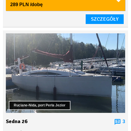
289 PLN
/dobę
SZCZEGÓŁY
Ruciane-Nida, port Perła Jezior
Sedna 26
3