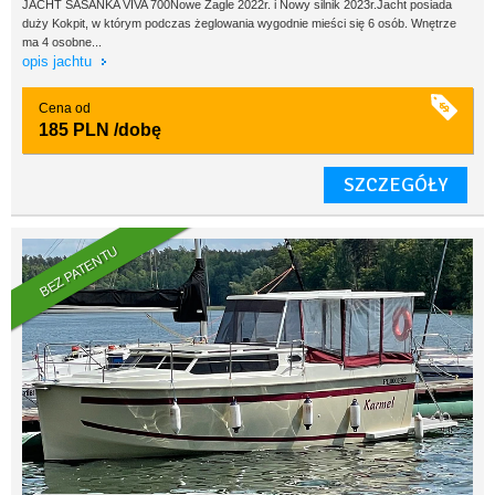
JACHT SASANKA VIVA 700Nowe Żagle 2022r. i Nowy silnik 2023r.Jacht posiada
duży Kokpit, w którym podczas żeglowania wygodnie mieści się 6 osób. Wnętrze
ma 4 osobne...
opis jachtu
Cena od
185 PLN
/dobę
SZCZEGÓŁY
BEZ PATENTU