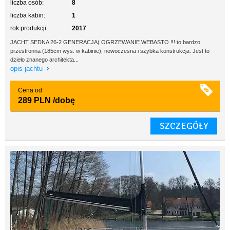
liczba osób:
8
liczba kabin:
1
rok produkcji:
2017
JACHT SEDNA 26-2 GENERACJA( OGRZEWANIE WEBASTO !!!​ to bardzo
przestronna (185cm wys. w kabinie), nowoczesna i szybka konstrukcja. Jest to
dzieło znanego architekta...
opis jachtu
Cena od
289 PLN
/dobę
SZCZEGÓŁY