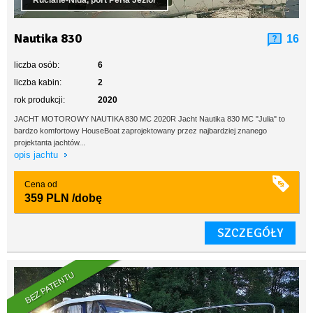
Ruciane-Nida, port Perła Jezior
Nautika 830
16
liczba osób:
6
liczba kabin:
2
rok produkcji:
2020
JACHT MOTOROWY NAUTIKA 830 MC 2020R ​Jacht Nautika 830 MC "Julia" to
bardzo komfortowy HouseBoat zaprojektowany przez najbardziej znanego
projektanta jachtów...
opis jachtu
Cena od
359 PLN
/dobę
SZCZEGÓŁY
BEZ PATENTU