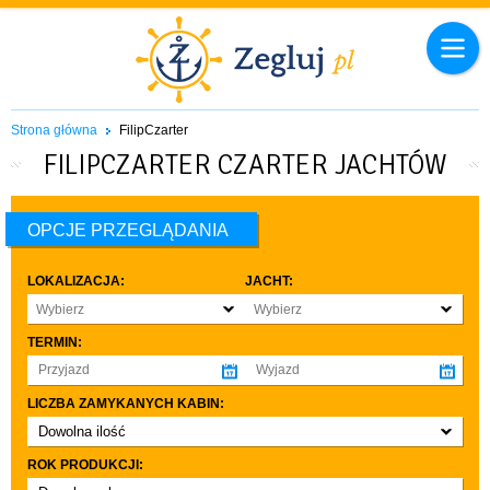
Strona główna
FilipCzarter
FILIPCZARTER CZARTER JACHTÓW
OPCJE PRZEGLĄDANIA
LOKALIZACJA:
JACHT:
Wybierz
Wybierz
TERMIN:
LICZBA ZAMYKANYCH KABIN:
Dowolna ilość
co najmniej 1
ROK PRODUKCJI:
co najmniej 2