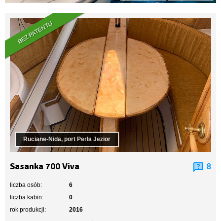
BEZ PATENTU
Ruciane-Nida, port Perła Jezior
Sasanka 700 Viva
8
liczba osób:
6
liczba kabin:
0
rok produkcji:
2016