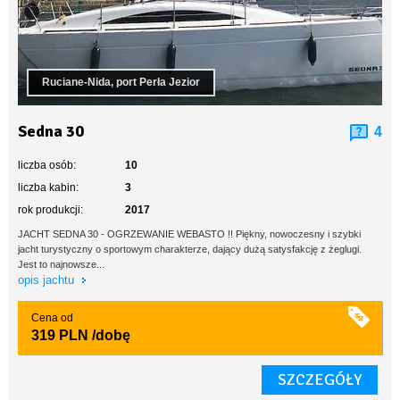
Ruciane-Nida, port Perła Jezior
Sedna 30
4
liczba osób:
10
liczba kabin:
3
rok produkcji:
2017
JACHT SEDNA 30 - OGRZEWANIE WEBASTO !! Piękny, nowoczesny i szybki
jacht turystyczny o sportowym charakterze, dający dużą satysfakcję z żeglugi.
Jest to najnowsze...
opis jachtu
Cena od
319 PLN
/dobę
SZCZEGÓŁY