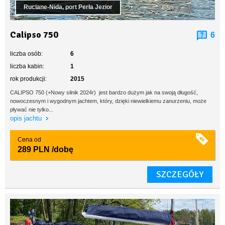
Ruciane-Nida, port Perła Jezior
Calipso 750
6
liczba osób:
6
liczba kabin:
1
rok produkcji:
2015
CALIPSO 750 (+Nowy silnik 2024r) jest bardzo dużym jak na swoją długość,
nowoczesnym i wygodnym jachtem, który, dzięki niewielkiemu zanurzeniu, może
pływać nie tylko...
opis jachtu
Cena od
289 PLN
/dobę
SZCZEGÓŁY