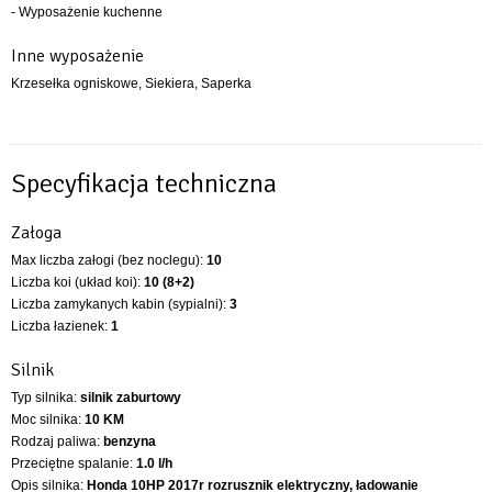
- Wyposażenie kuchenne
Inne wyposażenie
Krzesełka ogniskowe, Siekiera, Saperka
Specyfikacja techniczna
Załoga
Max liczba załogi (bez noclegu):
10
Liczba koi (układ koi):
10 (8+2)
Liczba zamykanych kabin (sypialni):
3
Liczba łazienek:
1
Silnik
Typ silnika:
silnik zaburtowy
Moc silnika:
10 KM
Rodzaj paliwa:
benzyna
Przeciętne spalanie:
1.0 l/h
Opis silnika:
Honda 10HP 2017r rozrusznik elektryczny, ładowanie