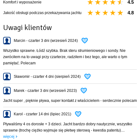
4.5
Komfort i wyposażenie
Opis szczegółowy parametrów
4.8
Jakość obsługi podczas przekazywania jachtu
i wyposażenia jachtu SEDNA 30
Model jachtu: Sedna 30
Uwagi klientów
Rok produkcji: 2017
Liczba osób: komfortowo 8
Marcin - czarter 3 dni (wrzesień 2024)
Liczba osób: maksymalnie 10
Długość całkowita: 9 m
Wszystko sprawne. Łódź szybka. Brak steru strumieniowego i sondy. Nie
Szerokość całkowita: 3 m
zwróciłem na to uwagi przy czarterze, radziłem i bez tego, ale warto o tym
Maksymalne zanurzenie: 2 m
pamiętać. Polecam
Minimalne zanurzenie: 0,39 m
Wysokość kabiny: 1,9 m
Sławomir - czarter 4 dni (sierpień 2024)
Powierzchnia żagli: 42 m2
Typ miecza: obrotowy
Marek - czarter 3 dni (wrzesień 2023)
Typ steru: płetwa na pawęży
Typ silnika: przyczepny
Jacht super , pięknie pływa, super kontakt z właścicielem - serdecznie polecam
Silnik: 10 KM HONDA 2017r z rozrusznikiem elektrycznym
Lodówka: Kompresorowa bardzo wydajna 42L
Karol - czarter 14 dni (lipiec 2021)
Ogrzewanie: Typu Webasto na olej napędowy
Pływaliśmy 4 os dorosłe + 3 dzieci. Jacht bardzo dobry nautycznie, wszystko
WC: chemiczne w kabinie
sprawne (trochę ciężko wyjmuje się płetwę sterową - kwestia patentu)....
Informacje dodatkowe
więcej