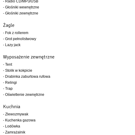
- Radio CD/MP3/USB
- Głośniki wewnętrzne
- Głośniki zewnętrzne
Żagle
- Fok z rollerem
- Grot pełnolistwowy
- Lazy jack
Wyposażenie zewnętrzne
- Tent
- Stolik w kokpicie
- Drabinka zaburtowa rufowa
- Relingi
- Trap
- Oświetlenie zewnętrzne
Kuchnia
- Zlewozmywak
- Kuchenka gazowa
- Lodówka
- Zamrażalnik