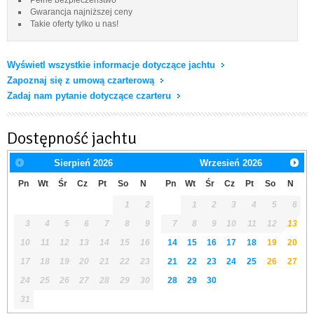
Gwarancja najniższej ceny
Takie oferty tylko u nas!
Wyświetl wszystkie informacje dotyczące jachtu
Zapoznaj się z umową czarterową
Zadaj nam pytanie dotyczące czarteru
Dostępność jachtu
Sierpień
2026
Wrzesień
2026
Pn
Wt
Śr
Cz
Pt
So
N
Pn
Wt
Śr
Cz
Pt
So
N
1
2
1
2
3
4
5
6
3
4
5
6
7
8
9
7
8
9
10
11
12
13
10
11
12
13
14
15
16
14
15
16
17
18
19
20
17
18
19
20
21
22
23
21
22
23
24
25
26
27
24
25
26
27
28
29
30
28
29
30
31