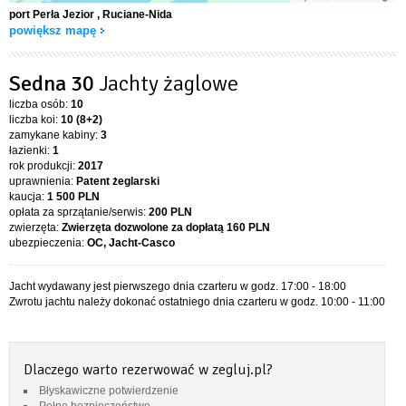
port Perła Jezior
, Ruciane-Nida
powiększ mapę
Sedna 30
Jachty żaglowe
liczba osób:
10
liczba koi:
10 (8+2)
zamykane kabiny:
3
łazienki:
1
rok produkcji:
2017
uprawnienia:
Patent żeglarski
kaucja:
1 500 PLN
opłata za sprzątanie/serwis:
200 PLN
zwierzęta:
Zwierzęta dozwolone za dopłatą
160 PLN
ubezpieczenia:
OC, Jacht-Casco
Jacht wydawany jest pierwszego dnia czarteru w godz. 17:00 - 18:00
Zwrotu jachtu należy dokonać ostatniego dnia czarteru w godz. 10:00 - 11:00
Dlaczego warto rezerwować w zegluj.pl?
Błyskawiczne potwierdzenie
Pełne bezpieczeństwo