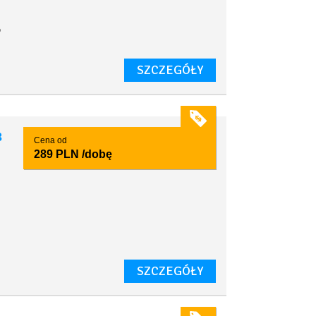
o
SZCZEGÓŁY
3
Cena od
289 PLN
/dobę
SZCZEGÓŁY