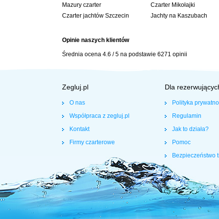
Mazury czarter
Czarter Mikołajki
Czarter jachtów Szczecin
Jachty na Kaszubach
Opinie naszych klientów
Średnia ocena
4.6
/
5
na podstawie
6271
opinii
Zegluj.pl
Dla rezerwującyc
O nas
Polityka prywatno
Współpraca z zegluj.pl
Regulamin
Kontakt
Jak to działa?
Firmy czarterowe
Pomoc
Bezpieczeństwo t