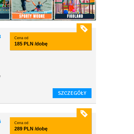
8
Cena od
185 PLN
/dobę
e
SZCZEGÓŁY
6
Cena od
289 PLN
/dobę