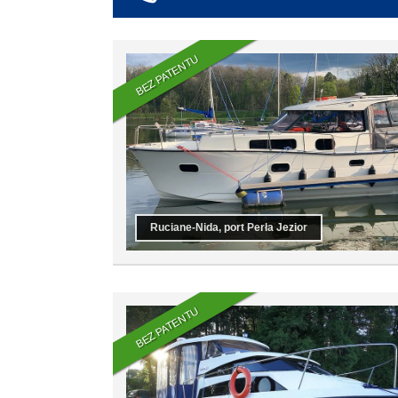
co najmniej 6
co najmniej 7
co najmniej 8
BEZ PATENTU
co najmniej 9
co najmniej 10
Ruciane-Nida, port Perła Jezior
BEZ PATENTU