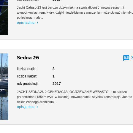
Jacht Calipso 23 jest bardzo dużym jak na swoją długość, nowoczesnym i
wygodnym jachtem, który, dzięki niewielkiemu zanurzeniu, może pływać nie tylk
po jeziorach, ale...
opis jachtu
Sedna 26
liczba osób:
8
liczba kabin:
1
rok produkcji:
2017
JACHT SEDNA 26-2 GENERACJA( OGRZEWANIE WEBASTO !!!​ to bardzo
przestronna (185cm wys. w kabinie), nowoczesna i szybka konstrukcja. Jest to
dzieło znanego architekta...
opis jachtu