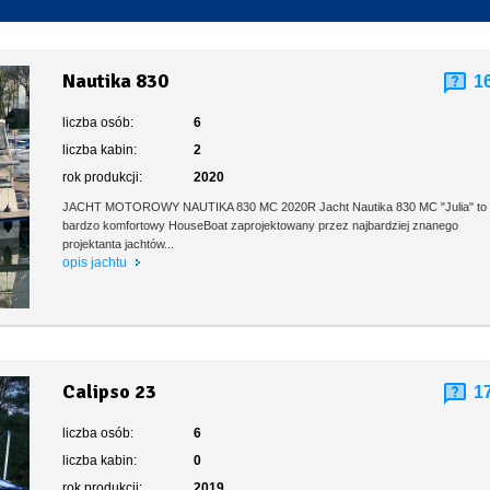
Toaleta stacjonarna
Nautika 830
1
liczba osób:
6
liczba kabin:
2
rok produkcji:
2020
JACHT MOTOROWY NAUTIKA 830 MC 2020R ​Jacht Nautika 830 MC "Julia" to
bardzo komfortowy HouseBoat zaprojektowany przez najbardziej znanego
projektanta jachtów...
opis jachtu
Calipso 23
1
liczba osób:
6
liczba kabin:
0
rok produkcji:
2019