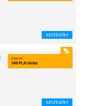
e
SZCZEGÓŁY
5
Cena od
349 PLN
/dobę
SZCZEGÓŁY