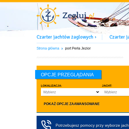
Czarter jachtów żaglowych
Czarter 
Strona główna
port Perła Jezior
OPCJE PRZEGLĄDANIA
LOKALIZACJA:
JACHT:
Wybierz
Wybierz
LICZBA OSÓB:
INNE:
POKAŻ OPCJE ZAAWANSOWANE
Dowolna ilość
Zwierzęta d
co najmniej 4
Czarter bez pa
co najmniej 5
Koło sterowe
Potrzebujesz pomocy przy wyborze jac