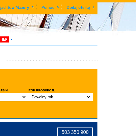
 jachtów Mazury
Pomoc
Dodaj ofertę
CHER
ABIN:
ROK PRODUKCJI:
Dowolny rok
do 3 lat
do 5 lat
znic w kabinie
do 10 lat
ridge
tryczne stawianie masztu
503 350 900