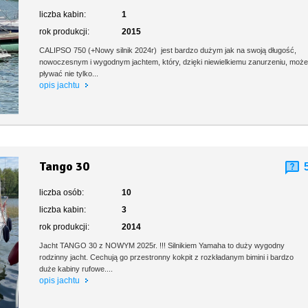
liczba kabin:
1
rok produkcji:
2015
CALIPSO 750 (+Nowy silnik 2024r) jest bardzo dużym jak na swoją długość,
nowoczesnym i wygodnym jachtem, który, dzięki niewielkiemu zanurzeniu, moż
pływać nie tylko...
opis jachtu
Tango 30
liczba osób:
10
liczba kabin:
3
rok produkcji:
2014
Jacht TANGO 30 z NOWYM 2025r. !!! Silnikiem Yamaha to duży wygodny
rodzinny jacht. Cechują go przestronny kokpit z rozkładanym bimini i bardzo
duże kabiny rufowe....
opis jachtu