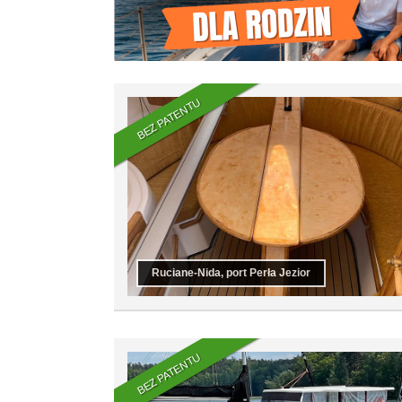
BEZ PATENTU
Ruciane-Nida, port Perła Jezior
BEZ PATENTU