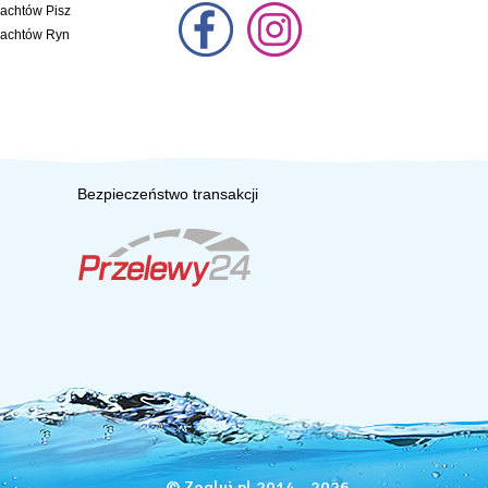
jachtów Pisz
jachtów Ryn
Bezpieczeństwo transakcji
© Zegluj.pl 2014 - 2026