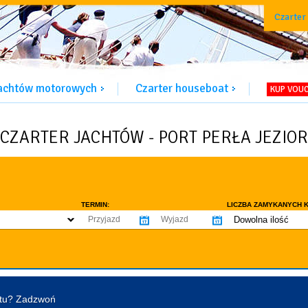
Czarter
jachtów motorowych
Czarter houseboat
KUP VOU
CZARTER JACHTÓW - PORT PERŁA JEZIOR
TERMIN:
LICZBA ZAMYKANYCH K
Dowolna ilość
co najmniej 1
WYPOSAŻENIE:
co najmniej 2
omowe dozwolone
Ogrzewanie
Prys
co najmniej 3
tentu / licencji
Lodówka
Flyb
co najmniej 4
Ster strumieniowy
Elek
htu? Zadzwoń