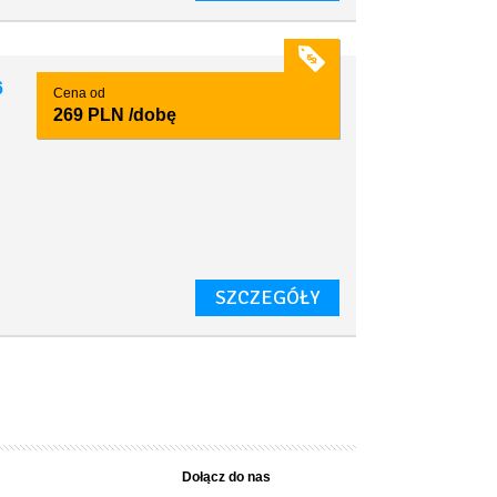
6
Cena od
269 PLN
/dobę
y
SZCZEGÓŁY
Dołącz do nas