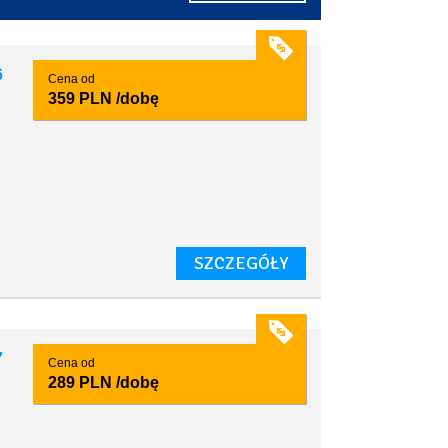
6
Cena od
359 PLN
/dobę
SZCZEGÓŁY
7
Cena od
289 PLN
/dobę