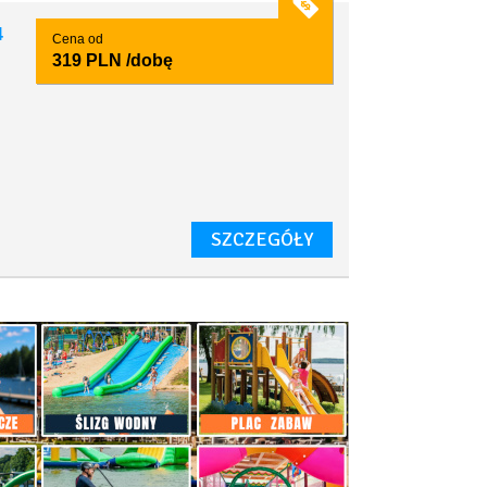
4
Cena od
319 PLN
/dobę
SZCZEGÓŁY