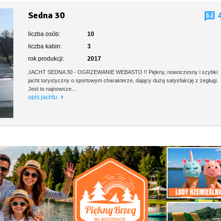
Sedna 30
liczba osób:
10
liczba kabin:
3
rok produkcji:
2017
JACHT SEDNA 30 - OGRZEWANIE WEBASTO !! Piękny, nowoczesny i szybki
jacht turystyczny o sportowym charakterze, dający dużą satysfakcję z żeglugi.
Jest to najnowsze...
opis jachtu