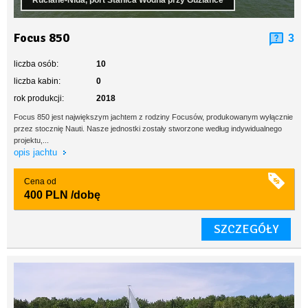
Ruciane-Nida, port Stanica Wodna przy Guziance
Focus 850
3
liczba osób:
10
liczba kabin:
0
rok produkcji:
2018
Focus 850 jest największym jachtem z rodziny Focusów, produkowanym wyłącznie
przez stocznię Nauti. Nasze jednostki zostały stworzone według indywidualnego
projektu,...
opis jachtu
Cena od
400 PLN
/dobę
SZCZEGÓŁY