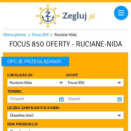
Strona główna
Focus 850
Ruciane-Nida
FOCUS 850 OFERTY - RUCIANE-NIDA
OPCJE PRZEGLĄDANIA
LOKALIZACJA:
JACHT:
Ruciane-Nida
Focus 850
TERMIN:
LICZBA ZAMYKANYCH KABIN:
Dowolna ilość
co najmniej 1
ROK PRODUKCJI:
co najmniej 2