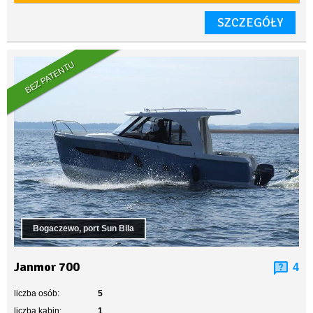
SZCZEGÓŁY
BEZ PATENTU
Bogaczewo, port Sun Bila
Janmor 700
4
liczba osób:
5
liczba kabin:
1