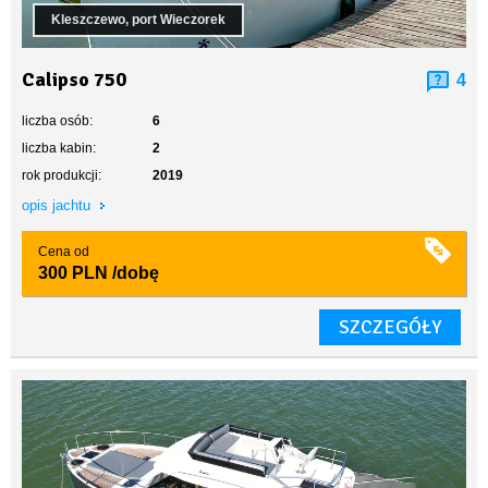
Kleszczewo, port Wieczorek
Calipso 750
4
liczba osób:
6
liczba kabin:
2
rok produkcji:
2019
opis jachtu
Cena od
300 PLN
/dobę
SZCZEGÓŁY