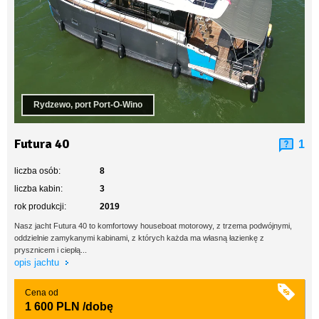
Rydzewo, port Port-O-Wino
Futura 40
1
liczba osób:
8
liczba kabin:
3
rok produkcji:
2019
Nasz jacht Futura 40 to komfortowy houseboat motorowy, z trzema podwójnymi,
oddzielnie zamykanymi kabinami, z których każda ma własną łazienkę z
prysznicem i ciepłą...
opis jachtu
Cena od
1 600 PLN
/dobę