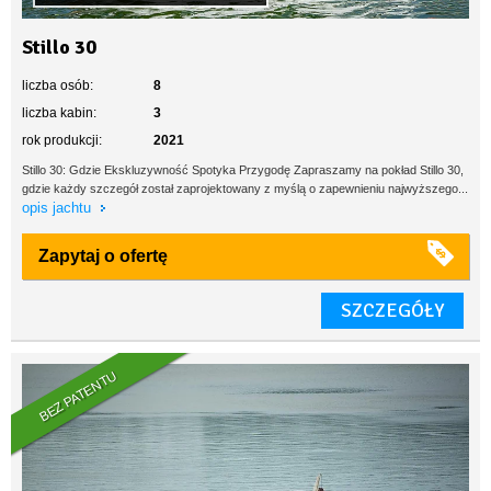
Stillo 30
liczba osób:
8
liczba kabin:
3
rok produkcji:
2021
Stillo 30: Gdzie Ekskluzywność Spotyka Przygodę Zapraszamy na pokład Stillo 30,
gdzie każdy szczegół został zaprojektowany z myślą o zapewnieniu najwyższego...
opis jachtu
Zapytaj o ofertę
SZCZEGÓŁY
BEZ PATENTU