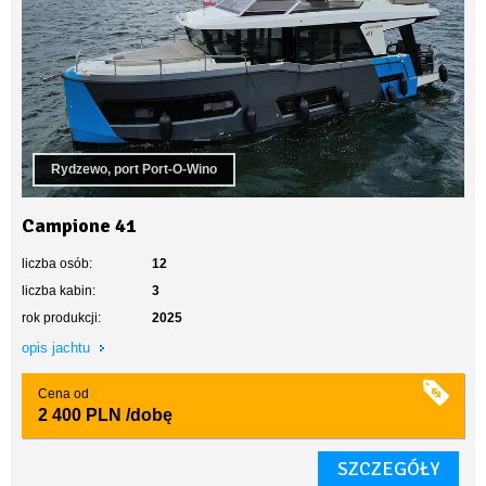
Rydzewo, port Port-O-Wino
Campione 41
liczba osób:
12
liczba kabin:
3
rok produkcji:
2025
opis jachtu
Cena od
2 400 PLN
/dobę
SZCZEGÓŁY