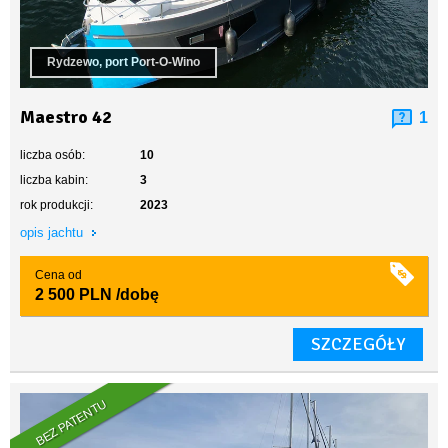
Rydzewo, port Port-O-Wino
Maestro 42
1
liczba osób:
10
liczba kabin:
3
rok produkcji:
2023
opis jachtu
Cena od
2 500 PLN
/dobę
SZCZEGÓŁY
BEZ PATENTU