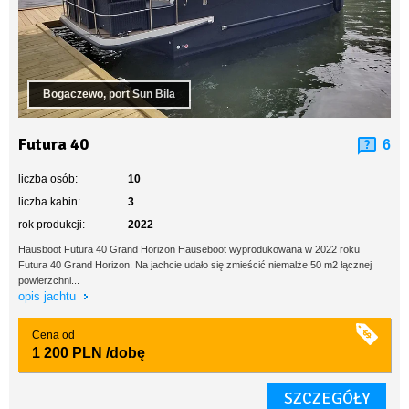
Bogaczewo, port Sun Bila
Futura 40
6
liczba osób:
10
liczba kabin:
3
rok produkcji:
2022
Hausboot Futura 40 Grand Horizon Hauseboot wyprodukowana w 2022 roku
Futura 40 Grand Horizon. Na jachcie udało się zmieścić niemalże 50 m2 łącznej
powierzchni...
opis jachtu
Cena od
1 200 PLN
/dobę
SZCZEGÓŁY