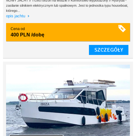
NOWY JACHT // Trzeci sezon na wodzie // Komfortowo wyposażony // Hybryda -
zasilanie silnikiem elektrycznym lub spalinowym. Jest to jednostka typu houseboat,
którego...
opis jachtu
Cena od
400 PLN
/dobę
SZCZEGÓŁY