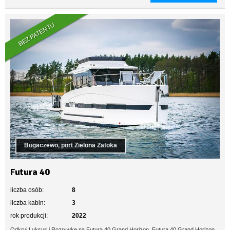
BEZ PATENTU
Bogaczewo, port Zielona Zatoka
Futura 40
liczba osób:
8
liczba kabin:
3
rok produkcji:
2022
Odkryj Luksus i Rozrywkę na Futura 40 Grand Horizon Futura 40 Grand Horizon