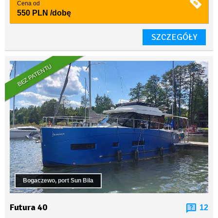
Cena od
550 PLN
/dobę
SZCZEGÓŁY
BEZ PATENTU
Bogaczewo, port Sun Bila
Futura 40
12