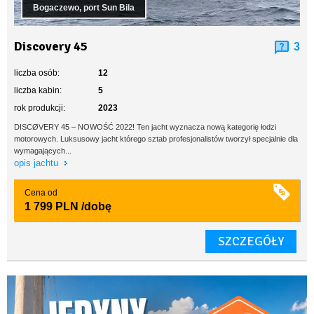
Bogaczewo, port Sun Bila
Discovery 45
3
liczba osób:
12
liczba kabin:
5
rok produkcji:
2023
DISCØVERY 45 – NOWOŚĆ 2022! Ten jacht wyznacza nową kategorię łodzi
motorowych. Luksusowy jacht którego sztab profesjonalistów tworzył specjalnie dla
wymagających...
opis jachtu
Cena od
1 799 PLN
/dobę
SZCZEGÓŁY