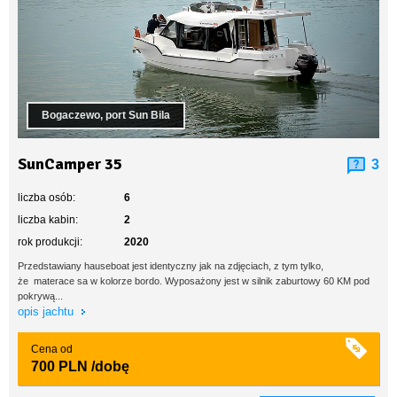
Bogaczewo, port Sun Bila
SunCamper 35
3
liczba osób:
6
liczba kabin:
2
rok produkcji:
2020
Przedstawiany hauseboat jest identyczny jak na zdjęciach, z tym tylko,
że materace sa w kolorze bordo. Wyposażony jest w silnik zaburtowy 60 KM pod
pokrywą...
opis jachtu
Cena od
700 PLN
/dobę