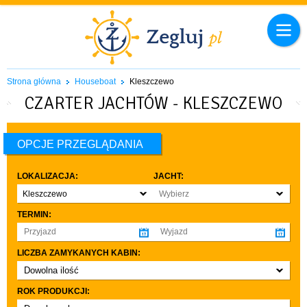
Strona główna
Houseboat
Kleszczewo
CZARTER JACHTÓW - KLESZCZEWO
OPCJE PRZEGLĄDANIA
LOKALIZACJA:
JACHT:
Kleszczewo
Wybierz
TERMIN:
LICZBA ZAMYKANYCH KABIN:
Dowolna ilość
co najmniej 1
ROK PRODUKCJI:
co najmniej 2