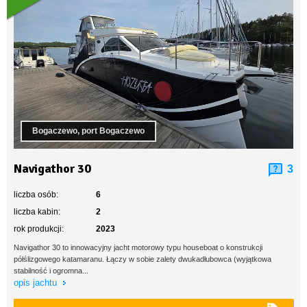
Bogaczewo, port Bogaczewo
Navigathor 30
3
liczba osób:
6
liczba kabin:
2
rok produkcji:
2023
Navigathor 30 to innowacyjny jacht motorowy typu houseboat o konstrukcji
półślizgowego katamaranu. Łączy w sobie zalety dwukadłubowca (wyjątkowa
stabilność i ogromna...
opis jachtu