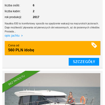
liczba osób:
6
liczba kabin:
2
rok produkcji:
2017
Nautika 830 to komfortowy sposób na spędzenie wakacji na mazurskich jeziorach.
Daje możliwość pływania od pierwszych dni wiosennych, aż do jesiennych chłodów.
Posiada...
opis jachtu
Cena od
560 PLN
/dobę
SZCZEGÓŁY
BEZ PATENTU