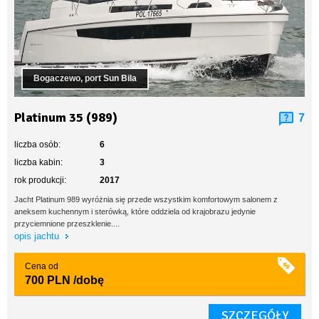
Bogaczewo, port Sun Bila
Platinum 35 (989)
7
liczba osób:
6
liczba kabin:
3
rok produkcji:
2017
Jacht Platinum 989 wyróżnia się przede wszystkim komfortowym salonem z
aneksem kuchennym i sterówką, które oddziela od krajobrazu jedynie
przyciemnione przeszklenie....
opis jachtu
Cena od
700 PLN
/dobę
SZCZEGÓŁY