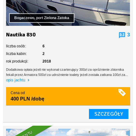
Bogaczewo, port Zielona Zatoka
Nautika 830
3
liczba osób:
6
liczba kabin:
2
rok produkcji:
2018
Dodatkowa opłata jeżeli nie wykonał czarterujący 300zł za opróżnienie zbiornika
fekali przez Armatora 500zł za udrożnienie toalety jeżeli została zatkana 100zł za...
opis jachtu
Cena od
400 PLN
/dobę
SZCZEGÓŁY