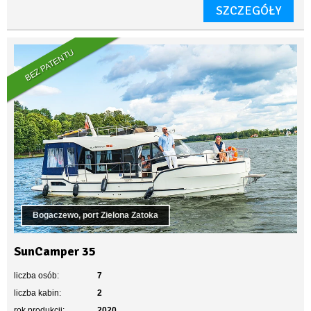
SZCZEGÓŁY
BEZ PATENTU
Bogaczewo, port Zielona Zatoka
SunCamper 35
liczba osób:
7
liczba kabin:
2
rok produkcji:
2020