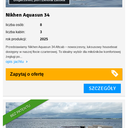
Bogaczewo, port Zielona Zatoka
Nikhen Aquasun 34
liczba osób:
8
liczba kabin:
3
rok produkcji:
2025
Przedstawiamy Nikhen Aquasun 34 Aftcab – nowoczesny, luksusowy houseboat
dostępny w naszej flocie czarterowej. To idealny wybór dla miłośników komfortowej
żeglugi po...
opis jachtu
Zapytaj o ofertę
SZCZEGÓŁY
BEZ PATENTU