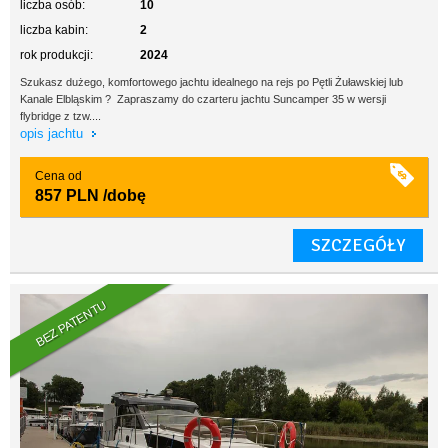
liczba osób:
10
liczba kabin:
2
rok produkcji:
2024
Szukasz dużego, komfortowego jachtu idealnego na rejs po Pętli Żuławskiej lub
Kanale Elbląskim ? Zapraszamy do czarteru jachtu Suncamper 35 w wersji
flybridge z tzw....
opis jachtu
Cena od
857 PLN
/dobę
SZCZEGÓŁY
BEZ PATENTU