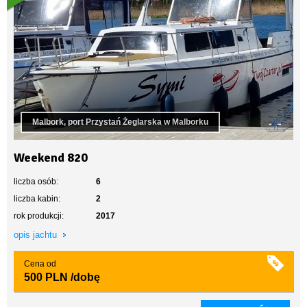
Malbork, port Przystań Żeglarska w Malborku
Weekend 820
liczba osób:
6
liczba kabin:
2
rok produkcji:
2017
opis jachtu
Cena od
500 PLN
/dobę