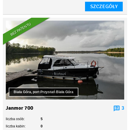
SZCZEGÓŁY
BEZ PATENTU
Biała Góra, port Przystań Biała Góra
Janmor 700
3
liczba osób:
5
liczba kabin:
0