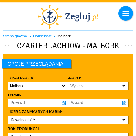
Strona główna
Houseboat
Malbork
CZARTER JACHTÓW - MALBORK
OPCJE PRZEGLĄDANIA
LOKALIZACJA:
JACHT:
Malbork
Wybierz
TERMIN:
LICZBA ZAMYKANYCH KABIN:
Dowolna ilość
co najmniej 1
ROK PRODUKCJI:
co najmniej 2