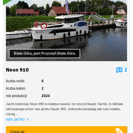
Biała Góra, port Przystań Biała Góra
Neon 910
2
liczba osób:
6
liczba kabin:
2
rok produkcji:
2024
Jacht motorowy Neon 990 to kolejna nowość ze stoczni Nautic Yachts, to bliźniak
oferowanego przez nas jachtu Nautic 900. Jednostki posiadają taki sam kadłub,
różnią...
opis jachtu
Cena od