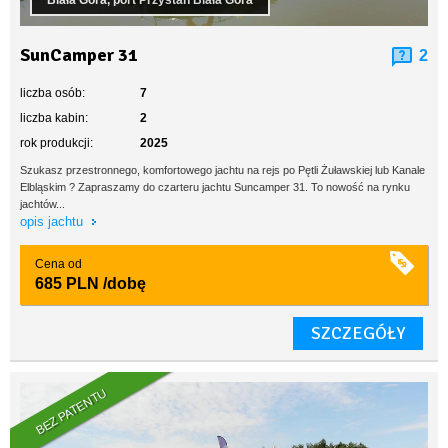
Biała Góra, port Przystań Biała Góra
SunCamper 31
2
liczba osób:
7
liczba kabin:
2
rok produkcji:
2025
Szukasz przestronnego, komfortowego jachtu na rejs po Pętli Żuławskiej lub Kanale
Elbląskim ? Zapraszamy do czarteru jachtu Suncamper 31. To nowość na rynku
jachtów...
opis jachtu
Cena od
685 PLN
/dobę
SZCZEGÓŁY
BEZ PATENTU