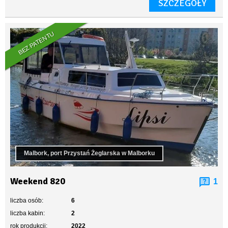
SZCZEGÓŁY
BEZ PATENTU
Malbork, port Przystań Żeglarska w Malborku
Weekend 820
1
liczba osób:
6
liczba kabin:
2
rok produkcji:
2022