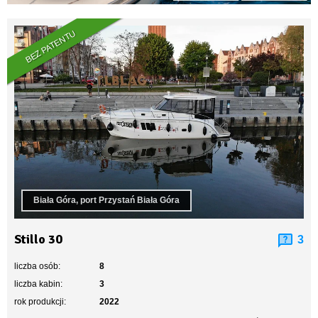
BEZ PATENTU
Biała Góra, port Przystań Biała Góra
Stillo 30
3
liczba osób:
8
liczba kabin:
3
rok produkcji:
2022