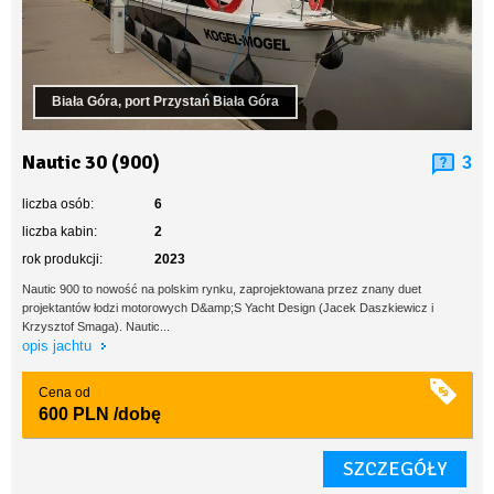
Biała Góra, port Przystań Biała Góra
Nautic 30 (900)
3
liczba osób:
6
liczba kabin:
2
rok produkcji:
2023
Nautic 900 to nowość na polskim rynku, zaprojektowana przez znany duet
projektantów łodzi motorowych D&amp;S Yacht Design (Jacek Daszkiewicz i
Krzysztof Smaga). Nautic...
opis jachtu
Cena od
600 PLN
/dobę
SZCZEGÓŁY