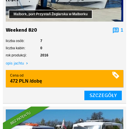
Malbork, port Przystań Żeglarska w Malborku
Weekend 820
1
liczba osób:
7
liczba kabin:
0
rok produkcji:
2016
opis jachtu
Cena od
472 PLN
/dobę
SZCZEGÓŁY
BEZ PATENTU