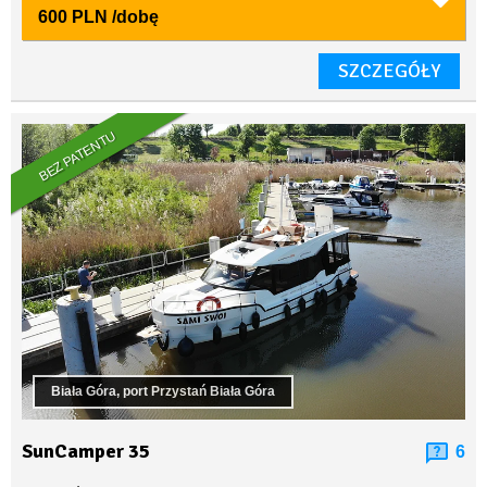
600 PLN
/dobę
SZCZEGÓŁY
BEZ PATENTU
Biała Góra, port Przystań Biała Góra
SunCamper 35
6