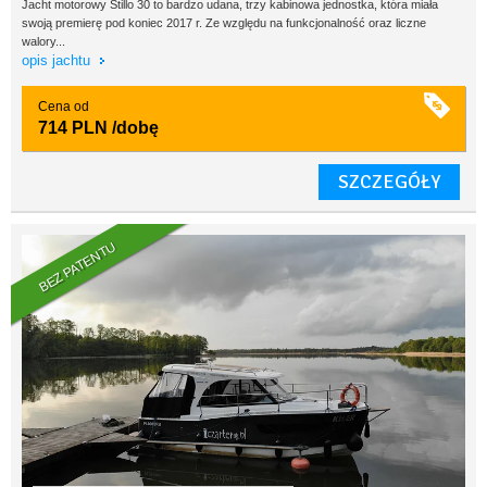
Jacht motorowy Stillo 30 to bardzo udana, trzy kabinowa jednostka, która miała
swoją premierę pod koniec 2017 r. Ze względu na funkcjonalność oraz liczne
walory...
opis jachtu
Cena od
714 PLN
/dobę
SZCZEGÓŁY
BEZ PATENTU