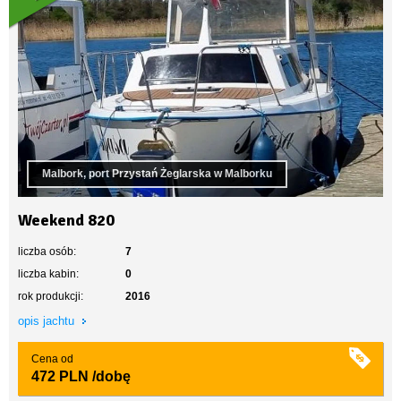
Malbork, port Przystań Żeglarska w Malborku
Weekend 820
liczba osób:
7
liczba kabin:
0
rok produkcji:
2016
opis jachtu
Cena od
472 PLN
/dobę