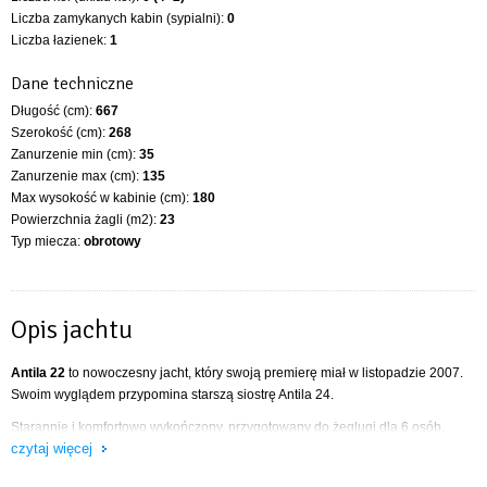
Liczba zamykanych kabin (sypialni):
0
Liczba łazienek:
1
Dane techniczne
Długość (cm):
667
Szerokość (cm):
268
Zanurzenie min (cm):
35
Zanurzenie max (cm):
135
Max wysokość w kabinie (cm):
180
Powierzchnia żagli (m2):
23
Typ miecza:
obrotowy
Opis jachtu
Antila 22
to nowoczesny jacht, który swoją premierę miał w listopadzie 2007.
Swoim wyglądem przypomina starszą siostrę Antila 24.
Starannie i komfortowo wykończony, przygotowany do żeglugi dla 6 osób.
czytaj więcej
Wyposażenie jachtu: