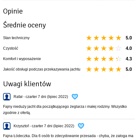
rolfok,
patent na składanie masztu,
Opinie
patent typu Lazy Jack
sztywny sztag
Średnie oceny
silnik,
instalacja elektryczna
5.0
Stan techniczny
kambuz z wyposażeniem,
kabina WC,
4.0
Czystość
WC chemiczne
relingi,
4.3
Komfort i wyposażenie
drabinka zaburtowa,
5.0
Jakość obsługi podczas przekazywania jachtu
tent,
oświetlenie elektryczne wielopunktowe
Uwagi klientów
radio z CD możliwość odtwarzania mp3,
TV (opcja)
gniazdo do ładowania telefonu
Rafał - czarter 7 dni (lipiec 2022)
kuchenka gazowa z butlą,
zlewozmywak z pompką elektryczną z wodą bieżącą i zaburtową
Fajny nieduży jacht dla początkującego żeglarza i małej rodziny. Wszystko
zgodnie z ofertą.
Krzysztof - czarter 7 dni (lipiec 2022)
Fajna Łódeczka. Dla 6 osób to zdecydowanie przesada - chyba, że załoga ma