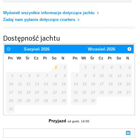
Wyświetl wszystkie informacje dotyczące jachtu
Zadaj nam pytanie dotyczące czarteru
Dostępność jachtu
Sierpień
2026
Wrzesień
2026
Pn
Wt
Śr
Cz
Pt
So
N
Pn
Wt
Śr
Cz
Pt
So
N
1
2
1
2
3
4
5
6
3
4
5
6
7
8
9
7
8
9
10
11
12
13
10
11
12
13
14
15
16
14
15
16
17
18
19
20
17
18
19
20
21
22
23
21
22
23
24
25
26
27
24
25
26
27
28
29
30
28
29
30
31
Przyjazd
od godz. 14:00