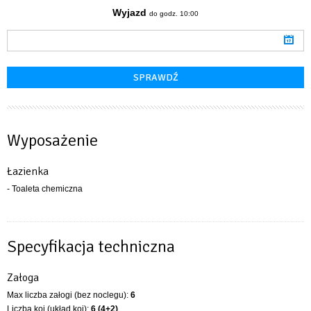
Wyjazd
do godz. 10:00
Wyposażenie
Łazienka
- Toaleta chemiczna
Specyfikacja techniczna
Załoga
Max liczba załogi (bez noclegu):
6
Liczba koi (układ koi):
6 (4+2)