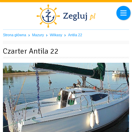
Strona główna
Mazury
Wilkasy
Antila 22
Czarter Antila 22