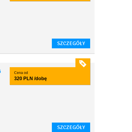
SZCZEGÓŁY
6
Cena od
320 PLN
/dobę
SZCZEGÓŁY