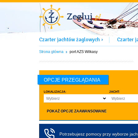
Czarter jachtów żaglowych
Czarter 
Strona główna
port AZS Wilkasy
OPCJE PRZEGLĄDANIA
LOKALIZACJA:
JACHT:
Wybierz
Wybierz
LICZBA OSÓB:
INNE:
POKAŻ OPCJE ZAAWANSOWANE
Dowolna ilość
Zwierzęta d
co najmniej 4
Czarter bez pa
co najmniej 5
Koło sterowe
Potrzebujesz pomocy przy wyborze jac