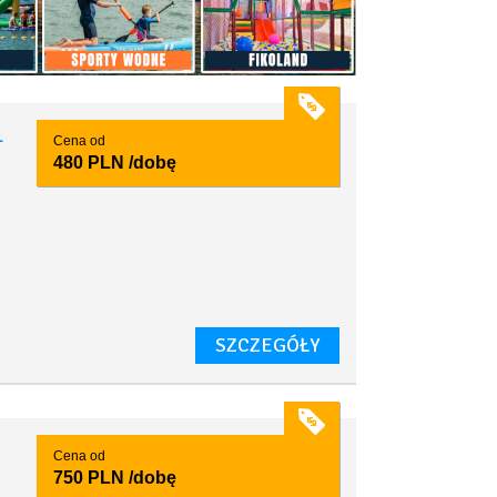
1
Cena od
480 PLN
/dobę
SZCZEGÓŁY
Cena od
750 PLN
/dobę