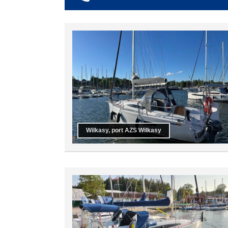
co najmniej 6
co najmniej 7
co najmniej 8
co najmniej 9
co najmniej 10
Wilkasy, port AZS Wilkasy