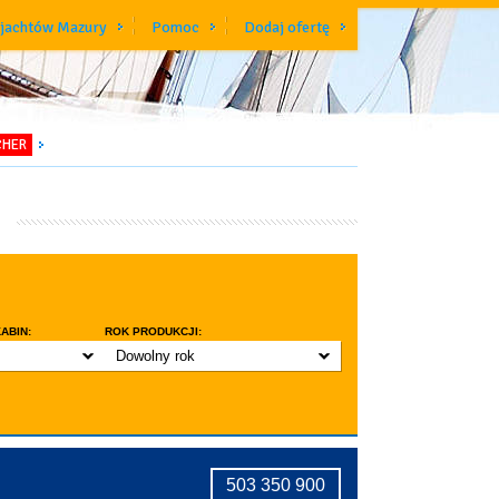
 jachtów Mazury
Pomoc
Dodaj ofertę
CHER
ABIN:
ROK PRODUKCJI:
Dowolny rok
do 3 lat
do 5 lat
znic w kabinie
do 10 lat
ridge
tryczne stawianie masztu
503 350 900