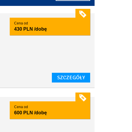
Cena od
430 PLN
/dobę
SZCZEGÓŁY
Cena od
600 PLN
/dobę