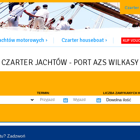
Czarter
jachtów motorowych
Czarter houseboat
KUP VOU
CZARTER JACHTÓW - PORT AZS WILKASY
TERMIN:
LICZBA ZAMYKANYCH K
Dowolna ilość
co najmniej 1
WYPOSAŻENIE:
co najmniej 2
omowe dozwolone
Ogrzewanie
Prys
co najmniej 3
tentu / licencji
Lodówka
Flyb
co najmniej 4
Ster strumieniowy
Elek
htu? Zadzwoń