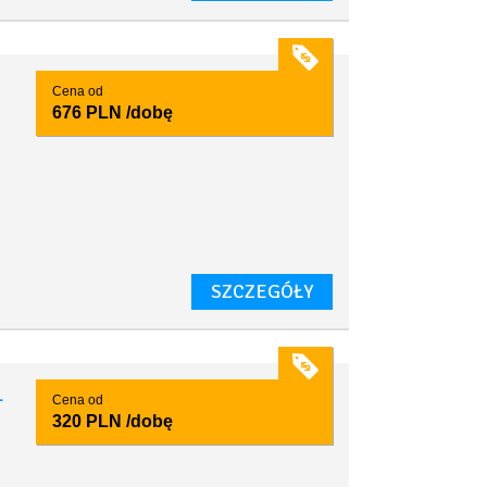
Cena od
676 PLN
/dobę
SZCZEGÓŁY
1
Cena od
320 PLN
/dobę