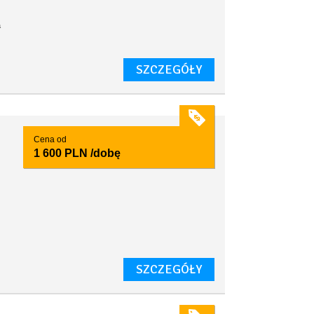
a
SZCZEGÓŁY
Cena od
1 600 PLN
/dobę
SZCZEGÓŁY