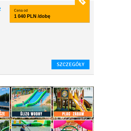
2
Cena od
1 040 PLN
/dobę
SZCZEGÓŁY