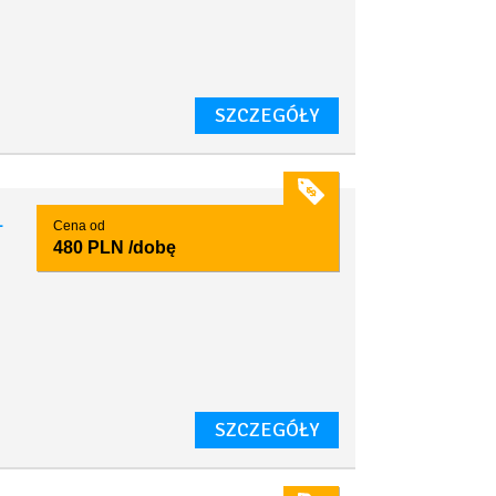
y
SZCZEGÓŁY
1
Cena od
480 PLN
/dobę
SZCZEGÓŁY