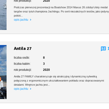
rok produkcji:
2020
Podczas pierwszej prezentacji na Boatshow 2014 Maxus 26 zdobył złoty medal
targów oraz tytuł championa Jachtingu. Po serii niezależnych testów, jako jedyn
polski...
opis jachtu
Antila 27
liczba osób:
8
liczba kabin:
3
rok produkcji:
2020
Antila 27 FAMILY charakteryzuje się atrakcyjną i dynamiczną sylwetką
połączoną z ergonomicznym ukształtowaniem pokładu oraz dopracowanymi
detalami. Wnętrze jachtu jest...
opis jachtu