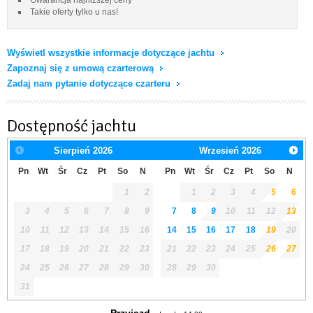
Takie oferty tylko u nas!
Wyświetl wszystkie informacje dotyczące jachtu
Zapoznaj się z umową czarterową
Zadaj nam pytanie dotyczące czarteru
Dostępność jachtu
Sierpień
2026
Wrzesień
2026
Pn
Wt
Śr
Cz
Pt
So
N
Pn
Wt
Śr
Cz
Pt
So
N
1
2
1
2
3
4
5
6
3
4
5
6
7
8
9
7
8
9
10
11
12
13
10
11
12
13
14
15
16
14
15
16
17
18
19
20
17
18
19
20
21
22
23
21
22
23
24
25
26
27
24
25
26
27
28
29
30
28
29
30
31
Przyjazd