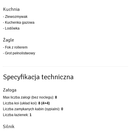
Kuchnia
- Zlewozmywak
- Kuchenka gazowa
- Lodówka
Żagle
- Fok z rollerem
- Grot pełnolistwowy
Specyfikacja techniczna
Załoga
Max liczba załogi (bez noclegu):
8
Liczba koi (układ koi):
8 (4+4)
Liczba zamykanych kabin (sypialni):
0
Liczba łazienek:
1
Silnik