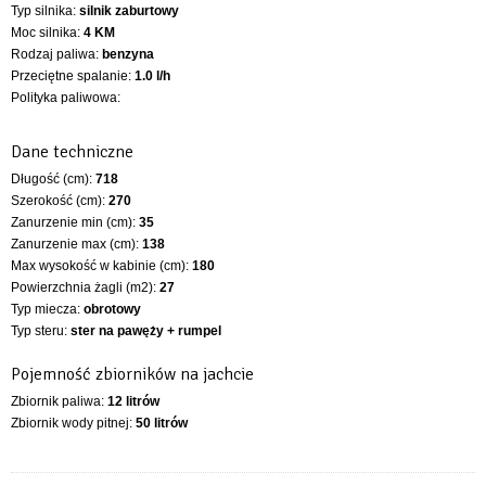
Typ silnika:
silnik zaburtowy
Moc silnika:
4 KM
Rodzaj paliwa:
benzyna
Przeciętne spalanie:
1.0 l/h
Polityka paliwowa:
Dane techniczne
Długość (cm):
718
Szerokość (cm):
270
Zanurzenie min (cm):
35
Zanurzenie max (cm):
138
Max wysokość w kabinie (cm):
180
Powierzchnia żagli (m2):
27
Typ miecza:
obrotowy
Typ steru:
ster na pawęży + rumpel
Pojemność zbiorników na jachcie
Zbiornik paliwa:
12 litrów
Zbiornik wody pitnej:
50 litrów