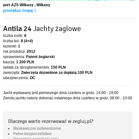
port AZS Wilkasy
, Wilkasy
powiększ mapę
Antila 24
Jachty żaglowe
liczba osób:
8
liczba koi:
8 (4+4)
łazienki:
1
rok produkcji:
2012
uprawnienia:
Patent żeglarski
kaucja:
1 200 PLN
opłata za sprzątanie/serwis:
150 PLN
zwierzęta:
Zwierzęta dozwolone za dopłatą
100 PLN
ubezpieczenia:
OC
Jacht wydawany jest pierwszego dnia czarteru w godz. 14:00 - 19:00
Zwrotu jachtu należy dokonać ostatniego dnia czarteru w godz. 08:00 - 10:00
Dlaczego warto rezerwować w zegluj.pl?
Błyskawiczne potwierdzenie
Pełne bezpieczeństwo
Gwarancja najniższej ceny