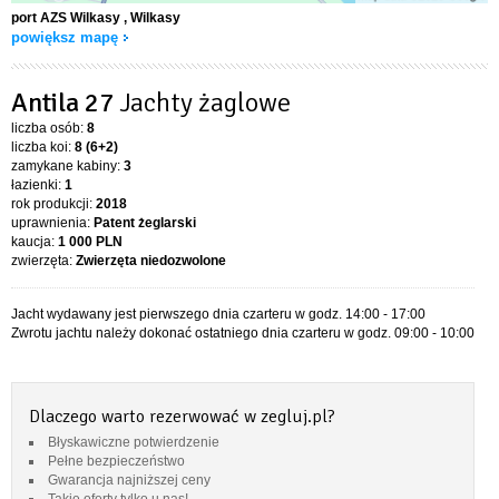
port AZS Wilkasy
, Wilkasy
powiększ mapę
Antila 27
Jachty żaglowe
liczba osób:
8
liczba koi:
8 (6+2)
zamykane kabiny:
3
łazienki:
1
rok produkcji:
2018
uprawnienia:
Patent żeglarski
kaucja:
1 000 PLN
zwierzęta:
Zwierzęta niedozwolone
Jacht wydawany jest pierwszego dnia czarteru w godz. 14:00 - 17:00
Zwrotu jachtu należy dokonać ostatniego dnia czarteru w godz. 09:00 - 10:00
Dlaczego warto rezerwować w zegluj.pl?
Błyskawiczne potwierdzenie
Pełne bezpieczeństwo
Gwarancja najniższej ceny
Takie oferty tylko u nas!