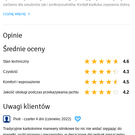
zarówno dla amatorów jak i profesjonalistów. Kształt kadłuba zapewnia dobrą
manewrowość i lekkość, a co za tym idzie, osiąganie dużych prędkości.
czytaj więcej
Wyposażenie jachtu:
sztywny sztag, roll fok, lazy jack, patent/bramka masztu
Opinie
radio, TV
Ogrzewanie
Średnie oceny
lodówka
pełne ubezpieczenie
WC morskie elektryczne dla jachtów od 2017
4.6
Stan techniczny
4.3
Czystość
4.5
Komfort i wyposażenie
4.2
Jakość obsługi podczas przekazywania jachtu
Uwagi klientów
Piotr - czarter 4 dni (czerwiec 2022)
Tradycyjnie karkołomne manewry silnikowe bo nic nie widać sięgając do
manetki, jacht sprawny i niezawodny, w deszczowe dni jednak nieszczelny