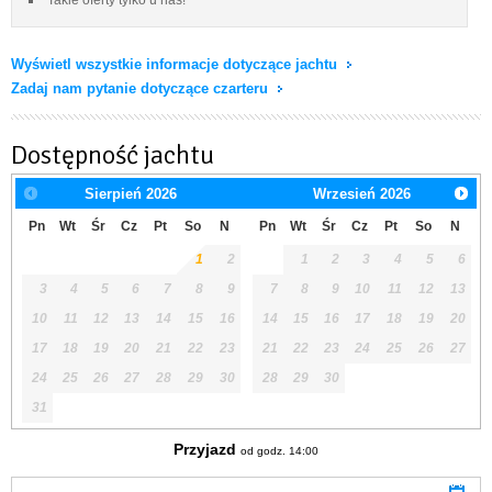
Wyświetl wszystkie informacje dotyczące jachtu
Zadaj nam pytanie dotyczące czarteru
Dostępność jachtu
Sierpień
2026
Wrzesień
2026
Pn
Wt
Śr
Cz
Pt
So
N
Pn
Wt
Śr
Cz
Pt
So
N
1
2
1
2
3
4
5
6
3
4
5
6
7
8
9
7
8
9
10
11
12
13
10
11
12
13
14
15
16
14
15
16
17
18
19
20
17
18
19
20
21
22
23
21
22
23
24
25
26
27
24
25
26
27
28
29
30
28
29
30
31
Przyjazd
od godz. 14:00