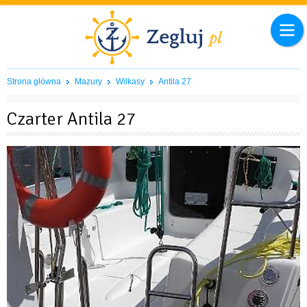
Strona główna
Mazury
Wilkasy
Antila 27
Czarter Antila 27