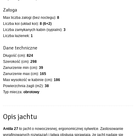
Załoga
Max liczba załogi (bez noclegu):
8
Liczba koi (układ koi):
8 (6+2)
Liczba zamykanych kabin (sypialni):
3
Liczba łazienek:
1
Dane techniczne
Długość (cm):
824
Szerokość (cm):
298
Zanurzenie min (cm):
39
Zanurzenie max (cm):
165
Max wysokość w kabinie (cm):
186
Powierzchnia żagli (m2):
38
Typ miecza:
obrotowy
Opis jachtu
Antila 27
to jacht o nowoczesnej, ergonomicznej sylwetce. Zastosowanie
wyrafinowanych rozwiązań i łatwa obsługa sprawiają, że jacht nadaje się