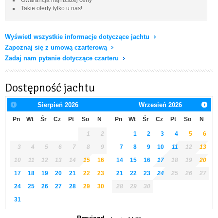
Takie oferty tylko u nas!
Wyświetl wszystkie informacje dotyczące jachtu
Zapoznaj się z umową czarterową
Zadaj nam pytanie dotyczące czarteru
Dostępność jachtu
Sierpień
2026
Wrzesień
2026
Pn
Wt
Śr
Cz
Pt
So
N
Pn
Wt
Śr
Cz
Pt
So
N
1
2
1
2
3
4
5
6
3
4
5
6
7
8
9
7
8
9
10
11
12
13
10
11
12
13
14
15
16
14
15
16
17
18
19
20
17
18
19
20
21
22
23
21
22
23
24
25
26
27
24
25
26
27
28
29
30
28
29
30
31
Przyjazd