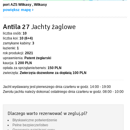
port AZS Wilkasy
, Wilkasy
powiększ mapę
Antila 27
Jachty żaglowe
liczba osób:
10
liczba koi:
10 (6+4)
zamykane kabiny:
3
łazienki:
1
rok produkcji:
2021
uprawnienia:
Patent żeglarski
kaucja:
1 200 PLN
opłata za sprzątanie/serwis:
150 PLN
zwierzęta:
Zwierzęta dozwolone za dopłatą
100 PLN
Jacht wydawany jest pierwszego dnia czarteru w godz. 14:00 - 19:00
Zwrotu jachtu należy dokonać ostatniego dnia czarteru w godz. 08:00 - 10:00
Dlaczego warto rezerwować w zegluj.pl?
Błyskawiczne potwierdzenie
Pełne bezpieczeństwo
Gwarancja najniższej ceny