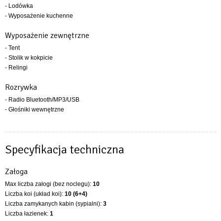
- Lodówka
- Wyposażenie kuchenne
Wyposażenie zewnętrzne
- Tent
- Stolik w kokpicie
- Relingi
Rozrywka
- Radio Bluetooth/MP3/USB
- Głośniki wewnętrzne
Specyfikacja techniczna
Załoga
Max liczba załogi (bez noclegu):
10
Liczba koi (układ koi):
10 (6+4)
Liczba zamykanych kabin (sypialni):
3
Liczba łazienek:
1