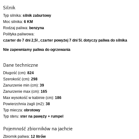
Silnik
Typ silnika:
silnik zaburtowy
Moc silnika:
6 KM
Rodzaj paliwa:
benzyna
Polityka paliwowa:
czarter do 7 dni 2,5l , czarter powyżej 7 dni 5l. dotyczy paliwa do silnika
Nie zapewniamy paliwa do ogrzewania
Dane techniczne
Długość (cm):
824
Szerokość (cm):
298
Zanurzenie min (cm):
39
Zanurzenie max (cm):
165
Max wysokość w kabinie (cm):
186
Powierzchnia żagli (m2):
38
Typ miecza:
obrotowy
Typ steru:
ster na pawęży + rumpel
Pojemność zbiorników na jachcie
Zbiornik paliwa:
12 litrów