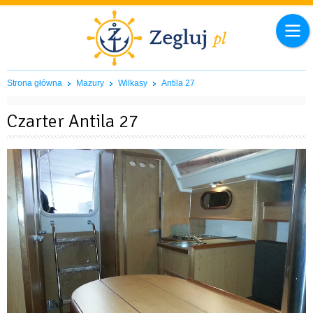
Strona główna
Mazury
Wilkasy
Antila 27
Czarter Antila 27