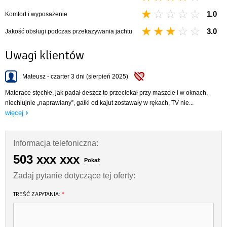
1.0
Komfort i wyposażenie
3.0
Jakość obsługi podczas przekazywania jachtu
Uwagi klientów
Mateusz - czarter 3 dni (sierpień 2025)
Materace stęchłe, jak padał deszcz to przeciekał przy maszcie i w oknach,
niechlujnie „naprawiany”, gałki od kajut zostawały w rękach, TV nie...
więcej
Informacja telefoniczna:
503 xxx xxx
Pokaż
Zadaj pytanie dotyczące tej oferty:
TREŚĆ ZAPYTANIA:
*