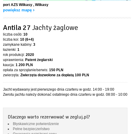
port AZS Wilkasy
, Wilkasy
powiększ mapę
Antila 27
Jachty żaglowe
liczba osób:
10
liczba koi:
10 (6+4)
zamykane kabiny:
3
łazienki:
1
rok produkcji:
2020
uprawnienia:
Patent żeglarski
kaucja:
1 200 PLN
opłata za sprzątanie/serwis:
150 PLN
zwierzęta:
Zwierzęta dozwolone za dopłatą
100 PLN
Jacht wydawany jest pierwszego dnia czarteru w godz. 14:00 - 19:00
Zwrotu jachtu należy dokonać ostatniego dnia czarteru w godz. 08:00 - 10:00
Dlaczego warto rezerwować w zegluj.pl?
Błyskawiczne potwierdzenie
Pełne bezpieczeństwo
Gwarancja najniższej ceny