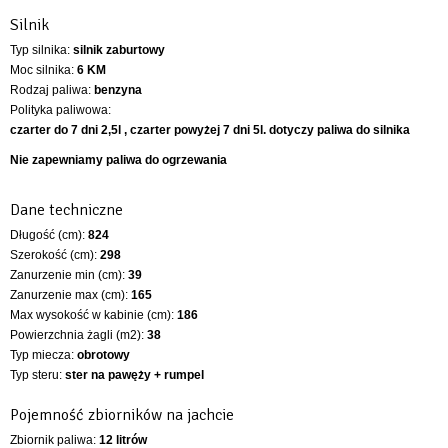
Silnik
Typ silnika:
silnik zaburtowy
Moc silnika:
6 KM
Rodzaj paliwa:
benzyna
Polityka paliwowa:
czarter do 7 dni 2,5l , czarter powyżej 7 dni 5l. dotyczy paliwa do silnika
Nie zapewniamy paliwa do ogrzewania
Dane techniczne
Długość (cm):
824
Szerokość (cm):
298
Zanurzenie min (cm):
39
Zanurzenie max (cm):
165
Max wysokość w kabinie (cm):
186
Powierzchnia żagli (m2):
38
Typ miecza:
obrotowy
Typ steru:
ster na pawęży + rumpel
Pojemność zbiorników na jachcie
Zbiornik paliwa:
12 litrów