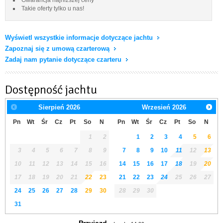
Takie oferty tylko u nas!
Wyświetl wszystkie informacje dotyczące jachtu
Zapoznaj się z umową czarterową
Zadaj nam pytanie dotyczące czarteru
Dostępność jachtu
Sierpień
2026
Wrzesień
2026
Pn
Wt
Śr
Cz
Pt
So
N
Pn
Wt
Śr
Cz
Pt
So
N
1
2
1
2
3
4
5
6
3
4
5
6
7
8
9
7
8
9
10
11
12
13
10
11
12
13
14
15
16
14
15
16
17
18
19
20
17
18
19
20
21
22
23
21
22
23
24
25
26
27
24
25
26
27
28
29
30
28
29
30
31
Przyjazd