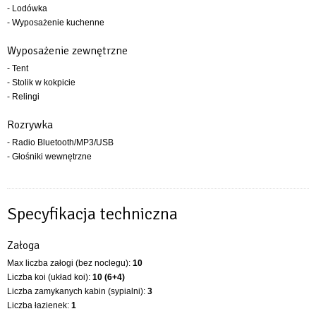
- Lodówka
- Wyposażenie kuchenne
Wyposażenie zewnętrzne
- Tent
- Stolik w kokpicie
- Relingi
Rozrywka
- Radio Bluetooth/MP3/USB
- Głośniki wewnętrzne
Specyfikacja techniczna
Załoga
Max liczba załogi (bez noclegu):
10
Liczba koi (układ koi):
10 (6+4)
Liczba zamykanych kabin (sypialni):
3
Liczba łazienek:
1