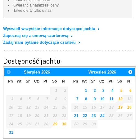
Gwarancja najniższej ceny
Takie oferty tylko u nas!
Wyświetl wszystkie informacje dotyczące jachtu
Zapoznaj się z umową czarterową
Zadaj nam pytanie dotyczące czarteru
Dostępność jachtu
Sierpień
2026
Wrzesień
2026
Pn
Wt
Śr
Cz
Pt
So
N
Pn
Wt
Śr
Cz
Pt
So
N
1
2
1
2
3
4
5
6
3
4
5
6
7
8
9
7
8
9
10
11
12
13
10
11
12
13
14
15
16
14
15
16
17
18
19
20
17
18
19
20
21
22
23
21
22
23
24
25
26
27
24
25
26
27
28
29
30
28
29
30
31