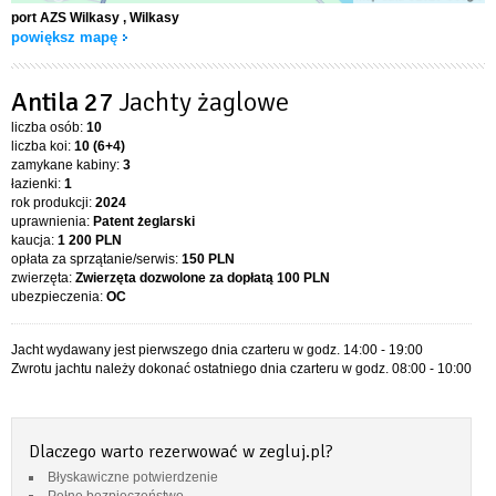
port AZS Wilkasy
, Wilkasy
powiększ mapę
Antila 27
Jachty żaglowe
liczba osób:
10
liczba koi:
10 (6+4)
zamykane kabiny:
3
łazienki:
1
rok produkcji:
2024
uprawnienia:
Patent żeglarski
kaucja:
1 200 PLN
opłata za sprzątanie/serwis:
150 PLN
zwierzęta:
Zwierzęta dozwolone za dopłatą
100 PLN
ubezpieczenia:
OC
Jacht wydawany jest pierwszego dnia czarteru w godz. 14:00 - 19:00
Zwrotu jachtu należy dokonać ostatniego dnia czarteru w godz. 08:00 - 10:00
Dlaczego warto rezerwować w zegluj.pl?
Błyskawiczne potwierdzenie
Pełne bezpieczeństwo