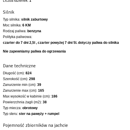
Liczba łazienek:
1
Silnik
Typ silnika:
silnik zaburtowy
Moc silnika:
6 KM
Rodzaj paliwa:
benzyna
Polityka paliwowa:
czarter do 7 dni 2,5l , czarter powyżej 7 dni 5l. dotyczy paliwa do silnika
Nie zapewniamy paliwa do ogrzewania
Dane techniczne
Długość (cm):
824
Szerokość (cm):
298
Zanurzenie min (cm):
39
Zanurzenie max (cm):
165
Max wysokość w kabinie (cm):
186
Powierzchnia żagli (m2):
38
Typ miecza:
obrotowy
Typ steru:
ster na pawęży + rumpel
Pojemność zbiorników na jachcie