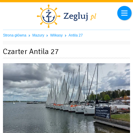
Strona główna
Mazury
Wilkasy
Antila 27
Czarter Antila 27