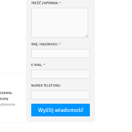
TREŚĆ ZAPYTANIA:
*
IMIĘ I NAZWISKO:
*
E-MAIL:
*
NUMER TELEFONU:
oczesna,
iczny
żeglowanie
.