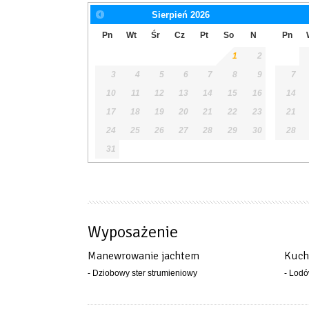
Sierpień
2026
Pn
Wt
Śr
Cz
Pt
So
N
Pn
1
2
3
4
5
6
7
8
9
7
10
11
12
13
14
15
16
14
17
18
19
20
21
22
23
21
24
25
26
27
28
29
30
28
31
Wyposażenie
Manewrowanie jachtem
Kuch
- Dziobowy ster strumieniowy
- Lod