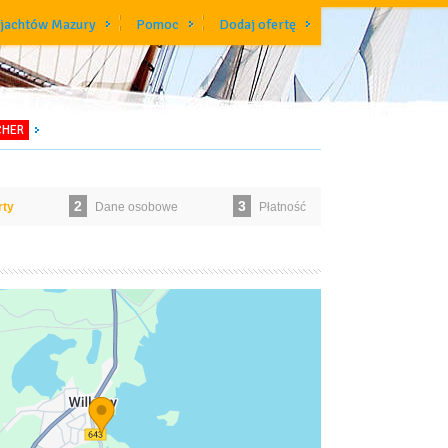
 jachtów Mazury
Pomoc
Dodaj ofertę
CHER
2
3
rty
Dane osobowe
Płatność