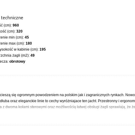
 techniczne
ć (cm):
960
ość (cm):
320
enie min (cm):
45
zenie max (cm):
180
sokość w kabinie (cm):
195
zchnia żagli (m2):
49
iecza:
obrotowy
tóre cieszą się ogromnym powodzeniem na polskim jak i zagranicznych rynkach. Now
uba oraz eleganckie linie to cechy wyróżniajace ten jacht. Przestronny i ergonom
ka z dwoma kołami sterowymi oraz możliwością łatwej obsługi żagli sprawiają, że 
a 33 to propozycja dla żeglarzy, którzy cenią sobie luksus i nowoczesność na wodzie