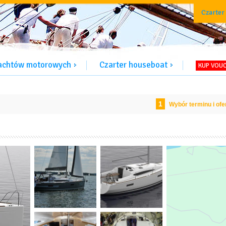
Czarter
jachtów motorowych
Czarter houseboat
KUP VOU
1
Wybór terminu i ofe