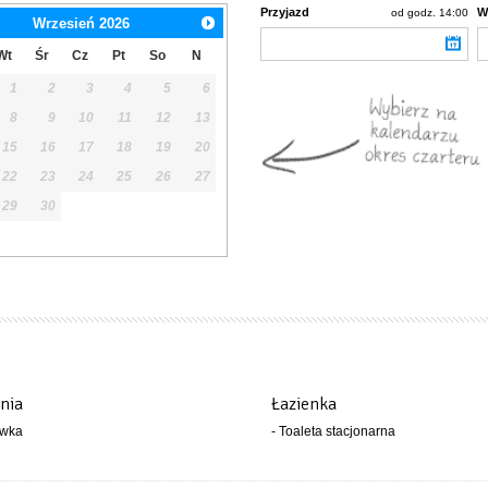
Przyjazd
W
od godz. 14:00
Wrzesień
2026
Wt
Śr
Cz
Pt
So
N
1
2
3
4
5
6
8
9
10
11
12
13
15
16
17
18
19
20
22
23
24
25
26
27
29
30
nia
Łazienka
ówka
- Toaleta stacjonarna