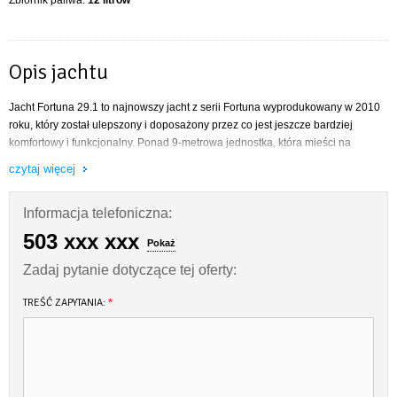
Opis jachtu
Jacht Fortuna 29.1 to najnowszy jacht z serii Fortuna wyprodukowany w 2010
roku, który został ulepszony i doposażony przez co jest jeszcze bardziej
komfortowy i funkcjonalny. Ponad 9-metrowa jednostka, która mieści na
pokładzie 8 osób (10 miejsc do spania). Jacht wyróżnia również duża mesa,
czytaj więcej
funkcjonalny kambuz i wygodna kabina WC. Znakomicie sprawdza się
podczas rodzinnego pływania jak i sportowych regat.
Informacja telefoniczna:
• Jacht wypływający w rejs otrzymuje gratis:
503 xxx xxx
Pokaż
paliwo do silnika (paliwo do ogrzewania w sezonie grzewczym)
nabitą butlę gazową
Zadaj pytanie dotyczące tej oferty:
naładowane akumulatory
środki czystości
TREŚĆ ZAPYTANIA:
*