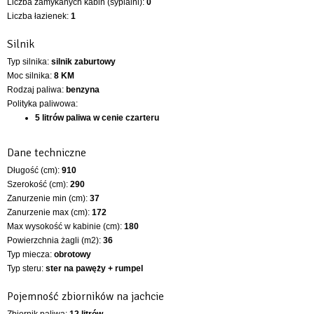
Liczba zamykanych kabin (sypialni):
0
Liczba łazienek:
1
Silnik
Typ silnika:
silnik zaburtowy
Moc silnika:
8 KM
Rodzaj paliwa:
benzyna
Polityka paliwowa:
5 litrów paliwa w cenie czarteru
Dane techniczne
Długość (cm):
910
Szerokość (cm):
290
Zanurzenie min (cm):
37
Zanurzenie max (cm):
172
Max wysokość w kabinie (cm):
180
Powierzchnia żagli (m2):
36
Typ miecza:
obrotowy
Typ steru:
ster na pawęży + rumpel
Pojemność zbiorników na jachcie
Zbiornik paliwa:
12 litrów