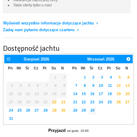
Takie oferty tylko u nas!
Wyświetl wszystkie informacje dotyczące jachtu
Zadaj nam pytanie dotyczące czarteru
Dostępność jachtu
Sierpień
2026
Wrzesień
2026
Pn
Wt
Śr
Cz
Pt
So
N
Pn
Wt
Śr
Cz
Pt
So
N
1
2
1
2
3
4
5
6
3
4
5
6
7
8
9
7
8
9
10
11
12
13
10
11
12
13
14
15
16
14
15
16
17
18
19
20
17
18
19
20
21
22
23
21
22
23
24
25
26
27
24
25
26
27
28
29
30
28
29
30
31
Przyjazd
od godz. 15:00