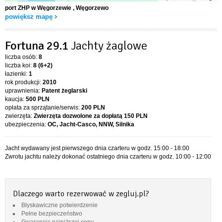
port ZHP w Węgorzewie
, Węgorzewo
powiększ mapę
Fortuna 29.1
Jachty żaglowe
liczba osób:
8
liczba koi:
8 (6+2)
łazienki:
1
rok produkcji:
2010
uprawnienia:
Patent żeglarski
kaucja:
500 PLN
opłata za sprzątanie/serwis:
200 PLN
zwierzęta:
Zwierzęta dozwolone za dopłatą
150 PLN
ubezpieczenia:
OC, Jacht-Casco, NNW, Silnika
Jacht wydawany jest pierwszego dnia czarteru w godz. 15:00 - 18:00
Zwrotu jachtu należy dokonać ostatniego dnia czarteru w godz. 10:00 - 12:00
Dlaczego warto rezerwować w zegluj.pl?
Błyskawiczne potwierdzenie
Pełne bezpieczeństwo
Gwarancja najniższej ceny