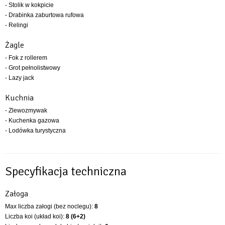
- Stolik w kokpicie
- Drabinka zaburtowa rufowa
- Relingi
Żagle
- Fok z rollerem
- Grot pełnolistwowy
- Lazy jack
Kuchnia
- Zlewozmywak
- Kuchenka gazowa
- Lodówka turystyczna
Specyfikacja techniczna
Załoga
Max liczba załogi (bez noclegu):
8
Liczba koi (układ koi):
8 (6+2)