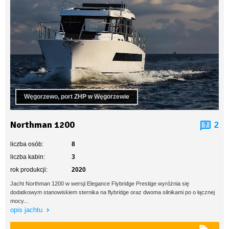
Węgorzewo, port ZHP w Węgorzewie
Northman 1200
2
liczba osób:
8
liczba kabin:
3
rok produkcji:
2020
Jacht Northman 1200 w wersji Elegance Flybridge Prestige wyróżnia się
dodatkowym stanowiskiem sternika na flybridge oraz dwoma silnikami po o łącznej
mocy...
opis jachtu