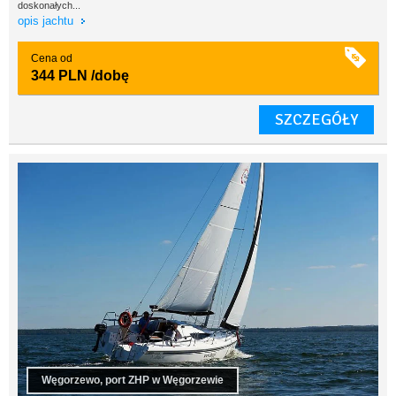
doskonałych...
opis jachtu
Cena od
344 PLN
/dobę
SZCZEGÓŁY
Węgorzewo, port ZHP w Węgorzewie