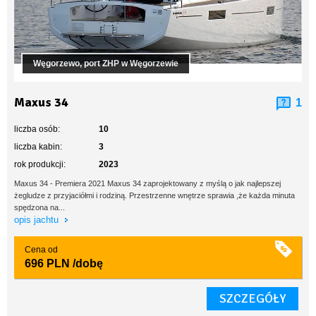
Węgorzewo, port ZHP w Węgorzewie
Maxus 34
1
liczba osób:
10
liczba kabin:
3
rok produkcji:
2023
Maxus 34 - Premiera 2021 Maxus 34 zaprojektowany z myślą o jak najlepszej
żegludze z przyjaciółmi i rodziną. Przestrzenne wnętrze sprawia ,że każda minuta
spędzona na...
opis jachtu
Cena od
696 PLN
/dobę
SZCZEGÓŁY