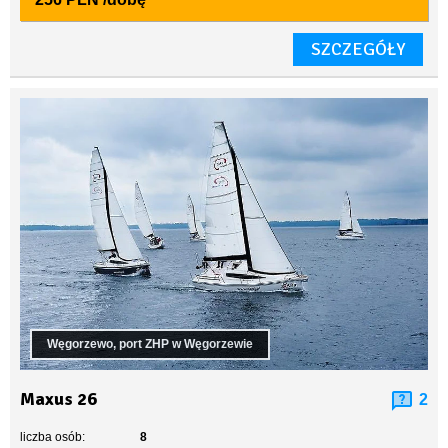
SZCZEGÓŁY
Węgorzewo, port ZHP w Węgorzewie
Maxus 26
2
liczba osób:
8