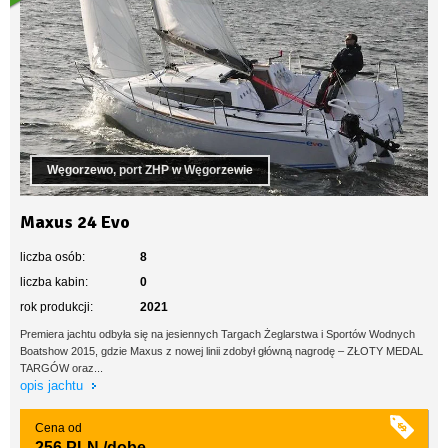
Węgorzewo, port ZHP w Węgorzewie
Maxus 24 Evo
liczba osób:
8
liczba kabin:
0
rok produkcji:
2021
Premiera jachtu odbyła się na jesiennych Targach Żeglarstwa i Sportów Wodnych
Boatshow 2015, gdzie Maxus z nowej linii zdobył główną nagrodę – ZŁOTY MEDAL
TARGÓW oraz...
opis jachtu
Cena od
256 PLN
/dobę