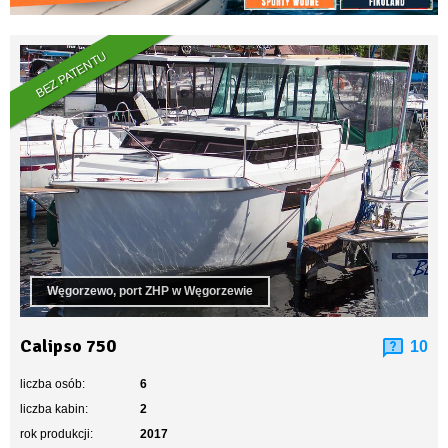
BEZ PATENTU
Węgorzewo, port ZHP w Węgorzewie
Calipso 750
10
liczba osób:
6
liczba kabin:
2
rok produkcji:
2017