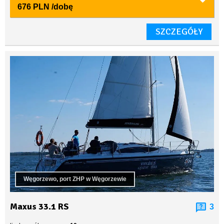
676 PLN
/dobę
SZCZEGÓŁY
Węgorzewo, port ZHP w Węgorzewie
Maxus 33.1 RS
3