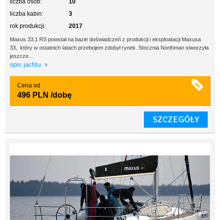
liczba osób:
10
liczba kabin:
3
rok produkcji:
2017
Maxus 33.1 RS powstał na bazie doświadczeń z produkcji i eksploatacji Maxusa
33, który w ostatnich latach przebojem zdobył rynek. Stocznia Northman stworzyła
jeszcze...
opis jachtu
Cena od
496 PLN
/dobę
SZCZEGÓŁY