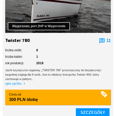
Węgorzewo, port ZHP w Węgorzewie
Twister 780
11
liczba osób:
8
liczba kabin:
1
rok produkcji:
2018
Jacht turystyczno regatowy „TWISTER 780” przeznaczony do bezpiecznej i
wygodnej żeglugi dla 8 osób. Jest to młodszy brat jachtu Twister 800, który
zachowuje w pełnym...
opis jachtu
Cena od
300 PLN
/dobę
SZCZEGÓŁY