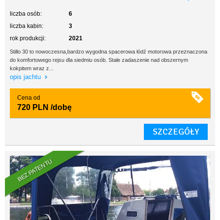
liczba osób:
6
liczba kabin:
3
rok produkcji:
2021
Stillo 30 to nowoczesna,bardzo wygodna spacerowa łódź motorowa przeznaczona
do komfortowego rejsu dla siedmiu osób. Stałe zadaszenie nad obszernym
kokpitem wraz z...
opis jachtu
Cena od
720 PLN
/dobę
SZCZEGÓŁY
BEZ PATENTU