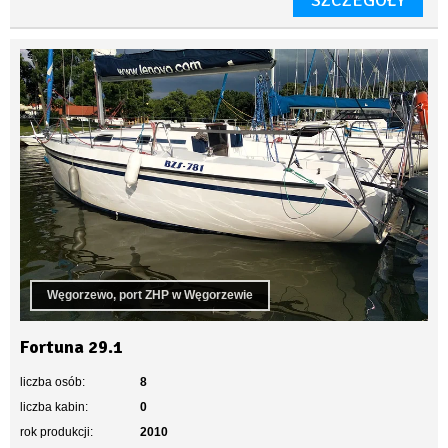
SZCZEGÓŁY
Węgorzewo, port ZHP w Węgorzewie
Fortuna 29.1
liczba osób:
8
liczba kabin:
0
rok produkcji:
2010