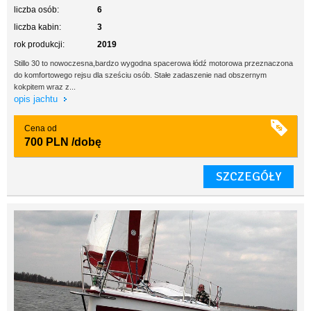
liczba osób:
6
liczba kabin:
3
rok produkcji:
2019
Stillo 30 to nowoczesna,bardzo wygodna spacerowa łódź motorowa przeznaczona
do komfortowego rejsu dla sześciu osób. Stałe zadaszenie nad obszernym
kokpitem wraz z...
opis jachtu
Cena od
700 PLN
/dobę
SZCZEGÓŁY