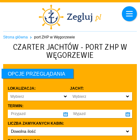
Strona główna
port ZHP w Węgorzewie
CZARTER JACHTÓW - PORT ZHP W
WĘGORZEWIE
OPCJE PRZEGLĄDANIA
LOKALIZACJA:
JACHT:
Wybierz
Wybierz
TERMIN:
LICZBA ZAMYKANYCH KABIN:
Dowolna ilość
co najmniej 1