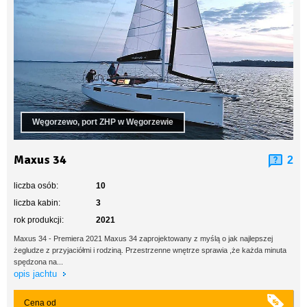
Węgorzewo, port ZHP w Węgorzewie
Maxus 34
2
liczba osób:
10
liczba kabin:
3
rok produkcji:
2021
Maxus 34 - Premiera 2021 Maxus 34 zaprojektowany z myślą o jak najlepszej
żegludze z przyjaciółmi i rodziną. Przestrzenne wnętrze sprawia ,że każda minuta
spędzona na...
opis jachtu
Cena od