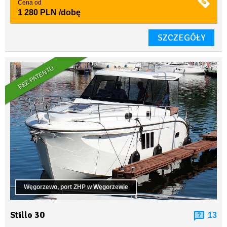
Cena od
1 280 PLN
/dobę
SZCZEGÓŁY
BEZ PATENTU
Węgorzewo, port ZHP w Węgorzewie
Stillo 30
13