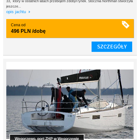
33, który w ostatnich latach przebojem zdobył rynek. Stocznia Northman stworzyła
jeszcze...
opis jachtu
Cena od
496 PLN
/dobę
SZCZEGÓŁY
Węgorzewo, port ZHP w Węgorzewie