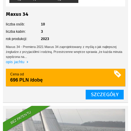
Maxus 34
liczba osób:
10
liczba kabin:
3
rok produkcji:
2023
Maxus 34 - Premiera 2021 Maxus 34 zaprojektowany z myślą o jak najlepszej
żegludze z przyjaciółmi i rodziną. Przestrzenne wnętrze sprawia ,że każda minuta
spędzona na...
opis jachtu
Cena od
696 PLN
/dobę
SZCZEGÓŁY
BEZ PATENTU