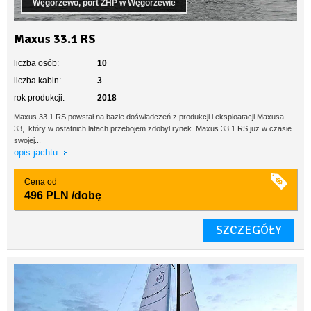
Węgorzewo, port ZHP w Węgorzewie
Maxus 33.1 RS
liczba osób:
10
liczba kabin:
3
rok produkcji:
2018
Maxus 33.1 RS powstał na bazie doświadczeń z produkcji i eksploatacji Maxusa
33, który w ostatnich latach przebojem zdobył rynek. Maxus 33.1 RS już w czasie
swojej...
opis jachtu
Cena od
496 PLN
/dobę
SZCZEGÓŁY