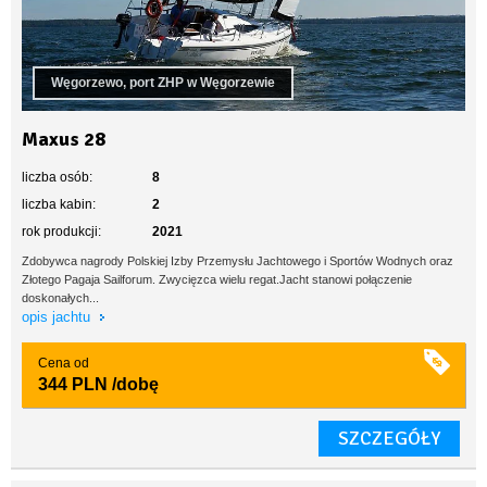
Węgorzewo, port ZHP w Węgorzewie
Maxus 28
liczba osób:
8
liczba kabin:
2
rok produkcji:
2021
Zdobywca nagrody Polskiej Izby Przemysłu Jachtowego i Sportów Wodnych oraz
Złotego Pagaja Sailforum. Zwycięzca wielu regat.Jacht stanowi połączenie
doskonałych...
opis jachtu
Cena od
344 PLN
/dobę
SZCZEGÓŁY