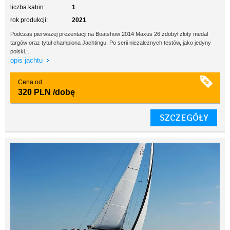
liczba kabin:
1
rok produkcji:
2021
Podczas pierwszej prezentacji na Boatshow 2014 Maxus 26 zdobył złoty medal
targów oraz tytuł championa Jachtingu. Po serii niezależnych testów, jako jedyny
polski...
opis jachtu
Cena od
320 PLN
/dobę
SZCZEGÓŁY