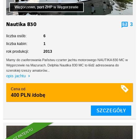
Węgorzewo, port ZHP w Węgorzewie
Nautika 830
3
liczba osób:
6
liczba kabin:
1
rok produkcji:
2013
Mamy do zaoferowania Państwu czarter jachtu motorowego NAUTIKA 830 MC w
Węgorzewie na Mazurach. Delphia Nautika 830 MC to łódź adresowana do
szerokiej rzeszy amatorów...
opis jachtu
Cena od
400 PLN
/dobę
SZCZEGÓŁY
BEZ PATENTU