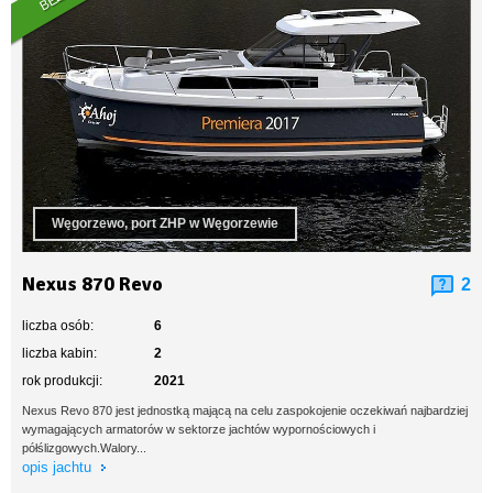
Węgorzewo, port ZHP w Węgorzewie
Nexus 870 Revo
2
liczba osób:
6
liczba kabin:
2
rok produkcji:
2021
Nexus Revo 870 jest jednostką mającą na celu zaspokojenie oczekiwań najbardziej
wymagających armatorów w sektorze jachtów wypornościowych i
półślizgowych.Walory...
opis jachtu