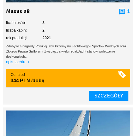
Maxus 28
1
liczba osób:
8
liczba kabin:
2
rok produkcji:
2021
Zdobywca nagrody Polskiej Izby Przemysłu Jachtowego i Sportów Wodnych oraz
Złotego Pagaja Sailforum. Zwycięzca wielu regat.Jacht stanowi połączenie
doskonałych...
opis jachtu
Cena od
344 PLN
/dobę
SZCZEGÓŁY