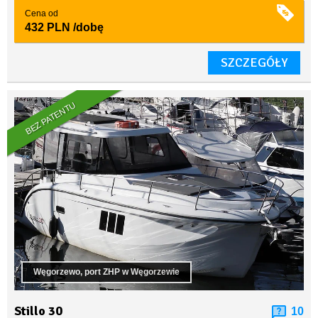
Cena od
432 PLN
/dobę
SZCZEGÓŁY
BEZ PATENTU
Węgorzewo, port ZHP w Węgorzewie
Stillo 30
10