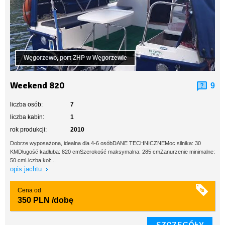
Węgorzewo, port ZHP w Węgorzewie
Weekend 820
9
liczba osób:
7
liczba kabin:
1
rok produkcji:
2010
Dobrze wyposażona, idealna dla 4-6 osóbDANE TECHNICZNEMoc silnika: 30
KMDługość kadłuba: 820 cmSzerokość maksymalna: 285 cmZanurzenie minimalne:
50 cmLiczba koi:...
opis jachtu
Cena od
350 PLN
/dobę