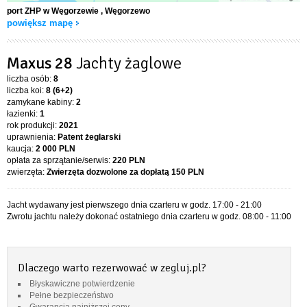
port ZHP w Węgorzewie
, Węgorzewo
powiększ mapę
Maxus 28
Jachty żaglowe
liczba osób:
8
liczba koi:
8 (6+2)
zamykane kabiny:
2
łazienki:
1
rok produkcji:
2021
uprawnienia:
Patent żeglarski
kaucja:
2 000 PLN
opłata za sprzątanie/serwis:
220 PLN
zwierzęta:
Zwierzęta dozwolone za dopłatą
150 PLN
Jacht wydawany jest pierwszego dnia czarteru w godz. 17:00 - 21:00
Zwrotu jachtu należy dokonać ostatniego dnia czarteru w godz. 08:00 - 11:00
Dlaczego warto rezerwować w zegluj.pl?
Błyskawiczne potwierdzenie
Pełne bezpieczeństwo
Gwarancja najniższej ceny