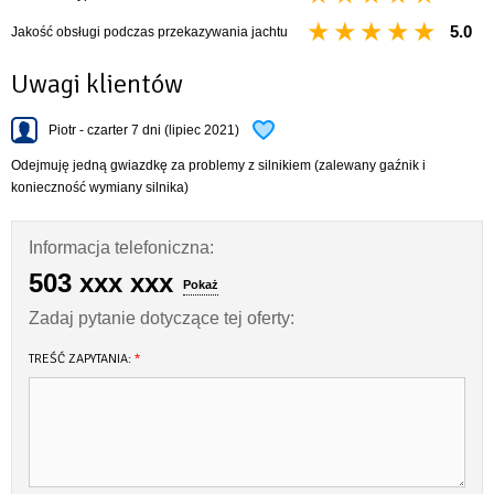
kosz dziobowy i rufowy
5.0
Jakość obsługi podczas przekazywania jachtu
relingi
miecz uchylny
Uwagi klientów
instalacja wodna (woda pitna i zaburtowa)
instalacja elektryczna
kabina WC + WC chemiczne
Piotr - czarter 7 dni (lipiec 2021)
kambuz: kuchenka gazowa, komplet naczyń, sztućców, garnków oraz
Odejmuję jedną gwiazdkę za problemy z silnikiem (zalewany gaźnik i
patelnia
konieczność wymiany silnika)
DANE TECHNICZNE
Ilość koi 6+2
Informacja telefoniczna:
Długość całkowita 9,44 m
503 xxx xxx
Długość kadłuba 8,45 m
Pokaż
Szerokość kadłuba 2,92 m
Zadaj pytanie dotyczące tej oferty:
Wysokość wnętrza 1,85 m
Powierzchnia żagli 39 m2
TREŚĆ ZAPYTANIA:
*
Zanurzenie 0,40 / 1,60 m