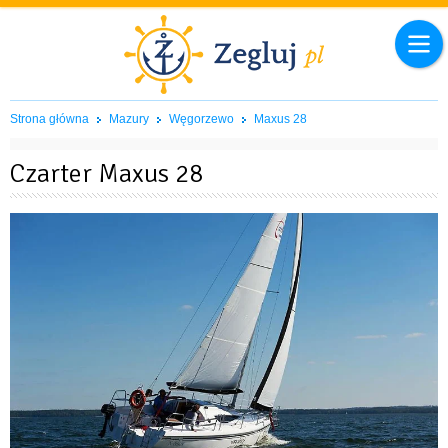
Strona główna
Mazury
Węgorzewo
Maxus 28
Czarter Maxus 28