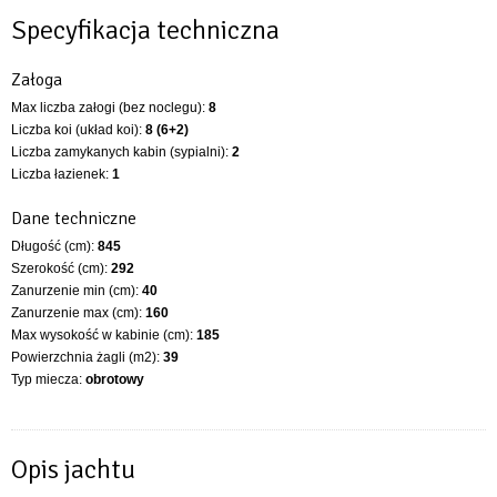
Specyfikacja techniczna
Załoga
Max liczba załogi (bez noclegu):
8
Liczba koi (układ koi):
8 (6+2)
Liczba zamykanych kabin (sypialni):
2
Liczba łazienek:
1
Dane techniczne
Długość (cm):
845
Szerokość (cm):
292
Zanurzenie min (cm):
40
Zanurzenie max (cm):
160
Max wysokość w kabinie (cm):
185
Powierzchnia żagli (m2):
39
Typ miecza:
obrotowy
Opis jachtu