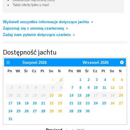
Takie oferty tylko u nas!
Wyświetl wszystkie informacje dotyczące jachtu
Zapoznaj się z umową czarterową
Zadaj nam pytanie dotyczące czarteru
Dostępność jachtu
Sierpień
2026
Wrzesień
2026
Pn
Wt
Śr
Cz
Pt
So
N
Pn
Wt
Śr
Cz
Pt
So
N
1
2
1
2
3
4
5
6
3
4
5
6
7
8
9
7
8
9
10
11
12
13
10
11
12
13
14
15
16
14
15
16
17
18
19
20
17
18
19
20
21
22
23
21
22
23
24
25
26
27
24
25
26
27
28
29
30
28
29
30
31
Przyjazd